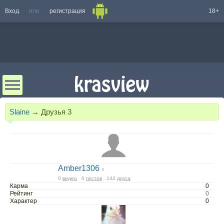
Вход
или
регистрация
18+
Slaine
→
Друзья
3
Amber1306
○
0
видео
0
постов
142
друга
Карма
0
Рейтинг
0
Характер
0