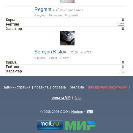
Regrent
○
Земляков Павел
8
видео
96
постов
8
друзей
Карма
0
Рейтинг
122
Характер
0
Semyon Kislov
○
Semyon777
0
видео
1
пост
1
друг
Карма
0
Рейтинг
0
Характер
+1
администрация
правила
справка
реклама
для правообладателей
|
|
|
|
|
оплата VIP
блог
|
Инфон
© 2008-2026 ООО «
»