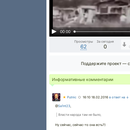
00:00
Просмотры
За сегодня
62
0
Поддержите проект — с
Информативные комментарии
★
Putnic
16:10 18.02.2016
в ответ на ↓
○
@
Sa1nt23
,
Власти народа там не было,
Ну сейчас, сейчас-то она есть?)