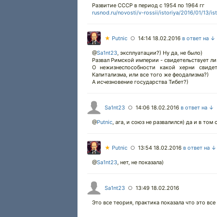
Развитие СССР в период с 1954 по 1964 гг
rusnod.ru/novosti/v-rossii/istoriya/2016/01/13/i
★
Putnic
14:14 18.02.2016
в ответ на ↓
○
@
Sa1nt23
,
эксплуатации?) Ну да, не было)
Развал Римской империи - свидетельствует ли
О нежизнеспособности какой херни свидет
Капитализма, или все того же феодализма?)
А исчезновение государства Тибет?)
Sa1nt23
14:06 18.02.2016
в ответ на ↓
○
@
Putnic
,
ага, и союз не развалился) да и в том
★
Putnic
13:54 18.02.2016
в ответ на ↓
○
@
Sa1nt23
,
нет, не показала)
Sa1nt23
13:49 18.02.2016
○
Это все теория, практика показала что это все