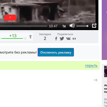
6
1x
10:47
Закладки
Поделиться
+13
2
0
13
Отключить рекламу
мотрите без рекламы!
скрыть
+3
А
к
Но
До
Ка
Те