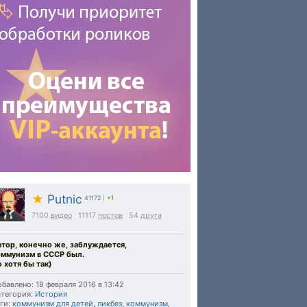
★
Putnic
41172
|
+1
7100
видео
11117
постов
54
друга
втор, конечно же, заблуждается,
оммунизм в СССР был.
 хотя бы так)
бавлено: 18 февраля 2016 в 13:42
тегория:
История
ги:
коммунизм для детей
,
ликбез
,
коммунизм
,