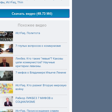
ифы
,
ИстFaq
,
Thin
Скачать видео (49.73 Мб)
Похожее видео
ИстFaq. Политота
7 глупых вопросов о коммунизме
Ликбез. Кто такие "левые"? Каковы
цели коммунистов? Научные
критерии левизны.
7 мифов о Владимире Ильиче Ленине
ИстFaq. Кто разжег Вторую мировую
войну
Рабкор ЛИКБЕЗ 7 МИФОВ о
СОЦИАЛИЗМЕ
ИстFaq. Происхождение славян