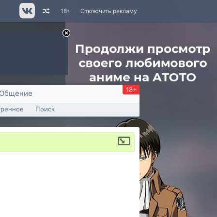
18+
Отключить рекламу
18+
Общение
тренное
Поиск