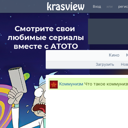
Вход
или
реги
Кино
Загрузить
Нов
Коммунизм
Что такое коммуниз