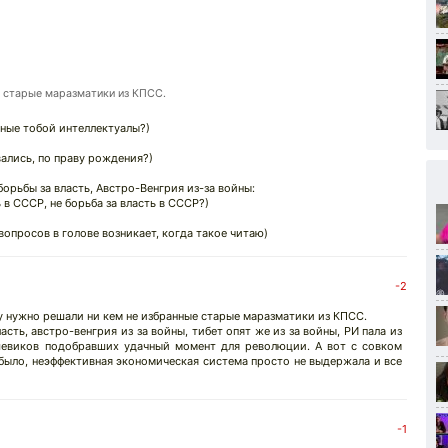
е старые маразматики из КПСС.
ные тобой интеллектуалы?)
вались, по праву рождения?)
борьбы за власть, Австро-Венгрия из-за войны:
ь в СССР, не борьба за власть в СССР?)
вопросов в голове возникает, когда такое читаю)
-2
му нужно решали ни кем не избранные старые маразматики из КПСС.
асть, австро-венгрия из за войны, тибет опят же из за войны, РИ пала из
шевиков подобравших удачный момент для революции. А вот с совком
было, неэффективная экономическая система просто не выдержала и все
-1