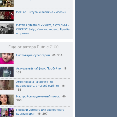
ИстFaq. Титулы и великие империи
ГИТЛЕР УБИВАЛ ЧУЖИХ, А СТАЛИН -
СВОИХ? Satyr, Kamikadzedead, Itpedia
и прочие
Еще от автора Putnic
7100
Настоящий супергерой
364
Актуальный лайфхак. Пробуйте.
169
Америкашка начал что-то
подозревать, а ты всё ещё нет
158
Настройся на денежный поток
303
Позвали уфолога для экспертного
комментария
297