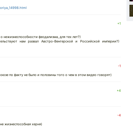
storiya_14998.html
+1
 о нежизнеспособности феодализма, для тех лет?)
ельствуют нам развал Австро-Венгерской и Российской империи?)
-1
 союзе по факту не было и половины того о чем в этом видео говорят)
+4
-4
 не жизнеспособная херня)