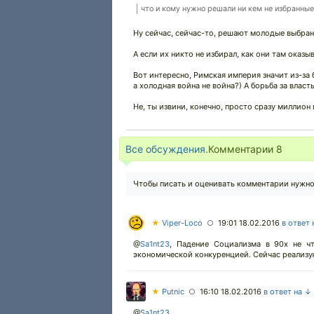
что и кому нужно решали ни кем не избранны
Ну сейчас, сейчас-то, решают молодые выбран
А если их никто не избирал, как они там оказы
Вот интересно, Римская империя значит из-за 
а холодная война не война?) А борьба за власт
Не, ты извини, конечно, просто сразу миллион 
Все обсуждения.
Комментарии
8
Чтобы писать и оценивать комментарии нужн
★
Viper-Loco
19:01 18.02.2016
в ответ 
○
@
Sa1nt23
,
Падение Социализма в 90х не чт
экономической конкуренцией. Сейчас реализу
★
Putnic
16:10 18.02.2016
в ответ на ↓
○
@
Sa1nt23
,