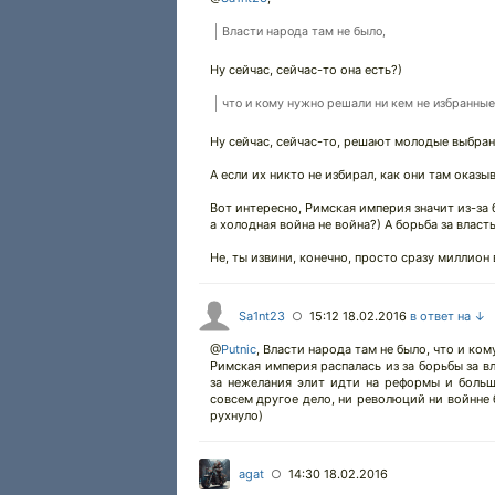
Власти народа там не было,
Ну сейчас, сейчас-то она есть?)
что и кому нужно решали ни кем не избранны
Ну сейчас, сейчас-то, решают молодые выбран
А если их никто не избирал, как они там оказы
Вот интересно, Римская империя значит из-за 
а холодная война не война?) А борьба за власт
Не, ты извини, конечно, просто сразу миллион 
Sa1nt23
15:12 18.02.2016
в ответ на ↓
○
@
Putnic
,
Власти народа там не было, что и ко
Римская империя распалась из за борьбы за вл
за нежелания элит идти на реформы и боль
совсем другое дело, ни революций ни войнне 
рухнуло)
agat
14:30 18.02.2016
○