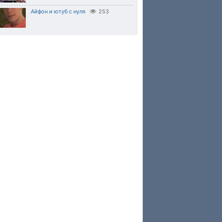
Айфон и ютуб с нуля
253