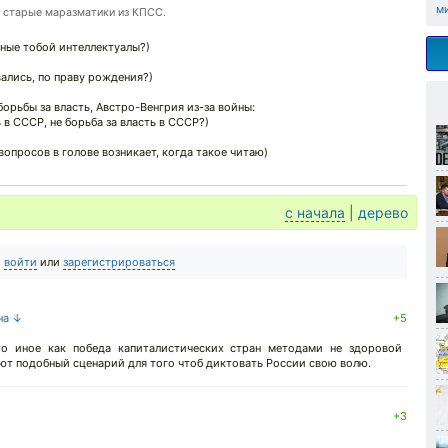
м
е старые маразматики из КПСС.
ные тобой интеллектуалы?)
вались, по праву рождения?)
борьбы за власть, Австро-Венгрия из-за войны:
ь в СССР, не борьба за власть в СССР?)
вопросов в голове возникает, когда такое читаю)
с начала
|
дерево
о
войти
или
зарегистрироваться
на ↓
+5
о иное как победа капиталистических стран методами не здоровой
ют подобный сценарий для того чтоб диктовать России свою волю.
+3