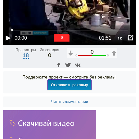
1x
00:00
01:51
5
Просмотры
За сегодня
0
18
0
0
0
Поддержите проект — смотрите без рекламы!
Отключить рекламу
Читать комментарии