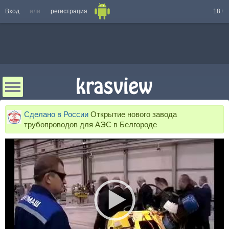
Вход
или
регистрация
18+
Сделано в России
Открытие нового завода
трубопроводов для АЭС в Белгороде