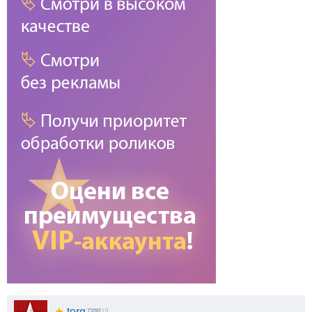
★
torq
73282
| 0