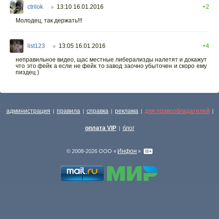
ctrilok
13:10 16.01.2016
+2
○
Молодец, так держать!!!
list123
13:05 16.01.2016
+4
○
неправильное видео, щас местные либерализды налетят и докажут
что это фейк а если не фейк то завод заочно убыточен и скоро ему
пиздец )
администрация
правила
справка
реклама
для правообладателей
|
|
|
|
|
оплата VIP
блог
|
Инфон
© 2008-2026 ООО «
»