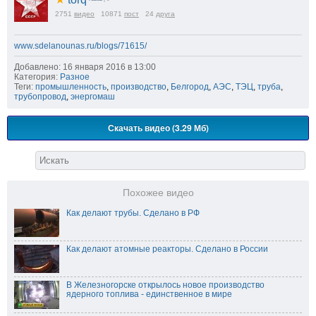
2751
видео
10871
пост
24
друга
www.sdelanounas.ru/blogs/71615/
Добавлено: 16 января 2016 в 13:00
Категория:
Разное
Теги:
промышленность
,
производство
,
Белгород
,
АЭС
,
ТЭЦ
,
труба
,
трубопровод
,
энергомаш
Скачать видео (3.29 Мб)
Похожее видео
Как делают трубы. Сделано в РФ
Как делают атомные реакторы. Сделано в России
В Железногорске открылось новое производство
ядерного топлива - единственное в мире