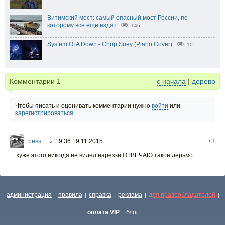
Витимский мост: самый опасный мост России, по
которому всё ещё ездят
146
System Of A Down - Chop Suey (Piano Cover)
10
Комментарии
1
с начала
|
дерево
Чтобы писать и оценивать комментарии нужно
войти
или
зарегистрироваться
bess
19:36 19.11.2015
+3
○
хуже этого никогда не видел нарезки ОТВЕЧАЮ такое дерьмо
администрация
правила
справка
реклама
для правообладателей
|
|
|
|
|
оплата VIP
блог
|