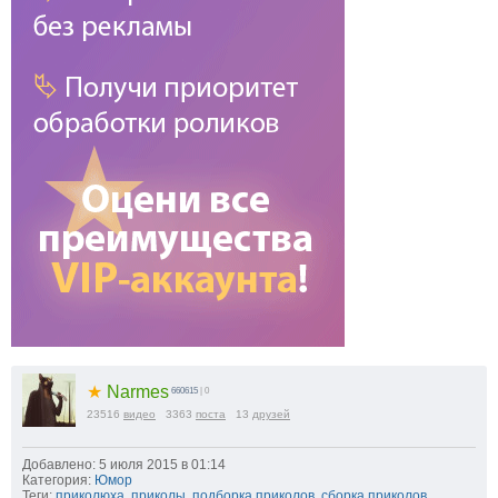
★
Narmes
660615
| 0
23516
видео
3363
поста
13
друзей
Добавлено: 5 июля 2015 в 01:14
Категория:
Юмор
Теги:
приколюха
,
приколы
,
подборка приколов
,
сборка приколов