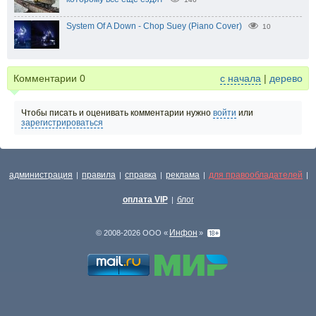
System Of A Down - Chop Suey (Piano Cover)
10
Комментарии
0
с начала
|
дерево
Чтобы писать и оценивать комментарии нужно
войти
или
зарегистрироваться
администрация
правила
справка
реклама
для правообладателей
|
|
|
|
|
оплата VIP
блог
|
Инфон
© 2008-2026 ООО «
»