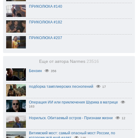
ПРИКОЛЮХА #140
ПРИКОЛЮХА #182
ПРИКОЛЮХА #207
Еще от автора Narmes
23516
Бензин
356
подборка тамплиерских песнопений
17
Операция ИИ или приключения Шурика в матрице
163
Норильск. Обитаемый остров - Признаки жизни
12
Витимский мост: самый опасный мост России, по
которому всё ещё ездят
146