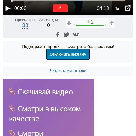
1x
00:00
04:13
6
Просмотры
За сегодня
+1
38
0
0
1
Поддержите проект — смотрите без рекламы!
Отключить рекламу
Читать комментарии