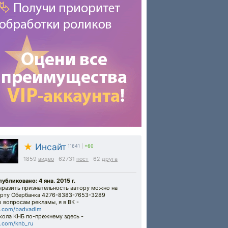
★
Инсайт
11641
|
+60
1859
видео
62731
пост
62
друга
убликовано: 4 янв. 2015 г.
ыразить признательность автору можно на
арту Cбербанка 4276-8383-7653-3289
 вопросам рекламы, я в ВК -
k.com/badvadim
кола КНБ по-прежнему здесь -
.com/knb_ru