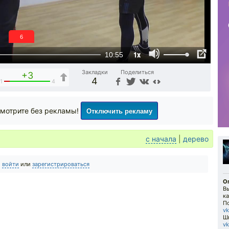
5
1x
10:55
Закладки
Поделиться
+3
4
1
4
Отключить рекламу
мотрите без рекламы!
с начала
|
дерево
о
войти
или
зарегистрироваться
Оп
В
к
По
v
Ш
vk