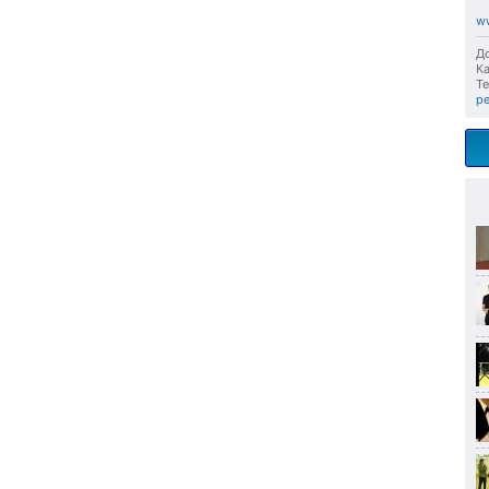
w
До
Ка
Те
р