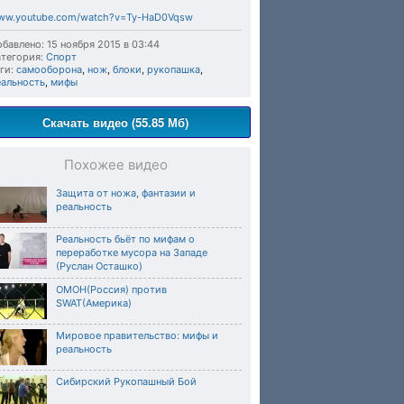
ww.youtube.com/watch?v=Ty-HaD0Vqsw
бавлено: 15 ноября 2015 в 03:44
тегория:
Спорт
ги:
самооборона
,
нож
,
блоки
,
рукопашка
,
еальность
,
мифы
Скачать видео (55.85 Мб)
Похожее видео
Защита от ножа, фантазии и
реальность
Реальность бьёт по мифам о
переработке мусора на Западе
(Руслан Осташко)
ОМОН(Россия) против
SWAT(Америка)
Мировое правительство: мифы и
реальность
Сибирский Рукопашный Бой