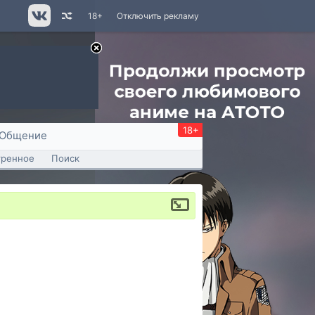
18+
Отключить рекламу
18+
Общение
тренное
Поиск