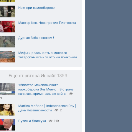
Нож при самообороне
Мастер Кен. Нож против Пистолета
Дурная баба с ножом !
Мифы и реальность о монголо-
татарском иге или что им прикрыли
Еще от автора Инсайт
1859
Убийство мексиканского
наркобарона Эль Менчо | В стране
началась криминальная война
33
Martina McBride | Independence Day |
День Независимости
2
Путин и Движуха
119