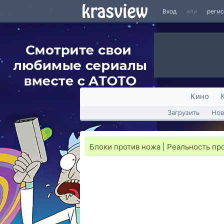
Вход
или
реги
Кино
Загрузить
Нов
Блоки против ножа | Реальность пр