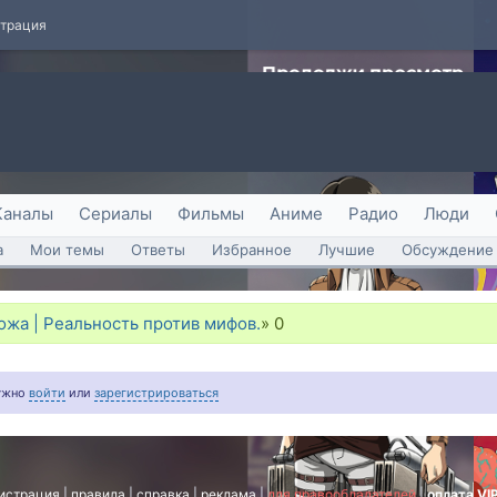
страция
Каналы
Сериалы
Фильмы
Аниме
Радио
Люди
а
Мои темы
Ответы
Избранное
Лучшие
Обсуждение 
ожа | Реальность против мифов.
»
0
нужно
войти
или
зарегистрироваться
истрация
|
правила
|
справка
|
реклама
|
для правообладателей
|
оплата VI