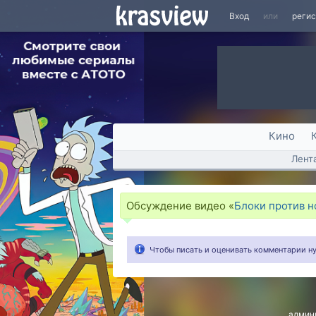
Вход
или
реги
Кино
Лент
Обсуждение видео «
Блоки против н
Чтобы писать и оценивать комментарии 
админ