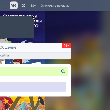
18+
Отключить рекламу
18+
Общение
сайта
P
|
блог