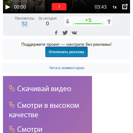
1x
00:00
03:43
6
Просмотры
За сегодня
+5
52
0
0
5
Поддержите проект — смотрите без рекламы!
Отключить рекламу
Читать комментарии