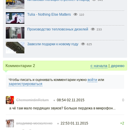
Tulia - Nothing Else Matters
110
Производство тепловозных дизелей
233
Завезли подарки к новому году
625
Комментарии
2
с начала
|
дерево
Чтобы писать и оценивать комментарии нужно
войти
или
зарегистрироваться
ChernomirdinReturn
08:54 02.11.2015
0
○
а чё там мало пердящих звуков? Больше пердежа в микрофон...
владимир москаленко
22:53 01.11.2015
+2
○