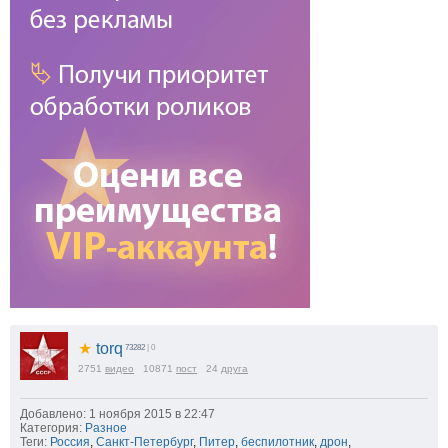
★
torq
73282
| 0
2751
видео
10871
пост
24
друга
Добавлено: 1 ноября 2015 в 22:47
Категория:
Разное
Теги:
Россия
,
Санкт-Петербург
,
Питер
,
беспилотник
,
дрон
,