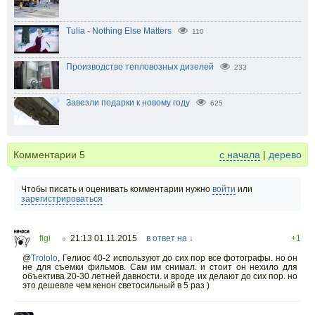
Tulia - Nothing Else Matters
110
Производство тепловозных дизелей
233
Завезли подарки к новому году
625
Комментарии
5
с начала
|
дерево
Чтобы писать и оценивать комментарии нужно
войти
или
зарегистрироваться
figi
21:13 01.11.2015
в ответ на ↓
+1
○
@
Trololo
,
Гелиос 40-2 используют до сих пор все фотографы. но он
не для съемки фильмов. Сам им снимал. и стоит он нехило для
объектива 20-30 летней давности. и вроде их делают до сих пор. но
это дешевле чем кенон светосильный в 5 раз )