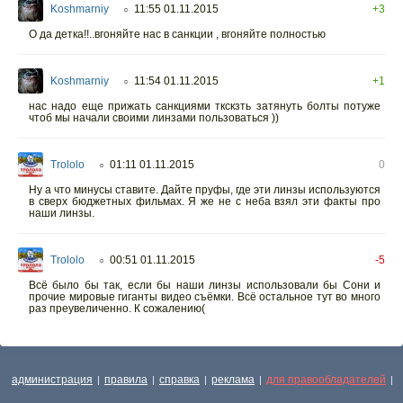
Koshmarniy
11:55 01.11.2015
+3
○
О да детка!!..вгоняйте нас в санкции , вгоняйте полностью
Koshmarniy
11:54 01.11.2015
+1
○
нас надо еще прижать санкциями ткскзть затянуть болты потуже
чтоб мы начали своими линзами пользоваться ))
Trololo
01:11 01.11.2015
0
○
Ну а что минусы ставите. Дайте пруфы, где эти линзы используются
в сверх бюджетных фильмах. Я же не с неба взял эти факты про
наши линзы.
Trololo
00:51 01.11.2015
-5
○
Всё было бы так, если бы наши линзы использовали бы Сони и
прочие мировые гиганты видео съёмки. Всё остальное тут во много
раз преувеличенно. К сожалению(
администрация
правила
справка
реклама
для правообладателей
|
|
|
|
|