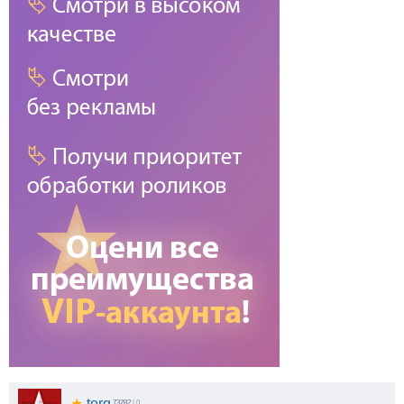
★
torq
73282
| 0