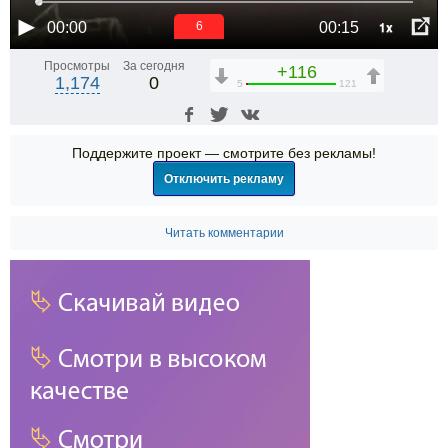
1x
00:00
00:15
5
Просмотры
За сегодня
+116
1,174
0
5
121
Поддержите проект — смотрите без рекламы!
Отключить рекламу
Читать комментарии