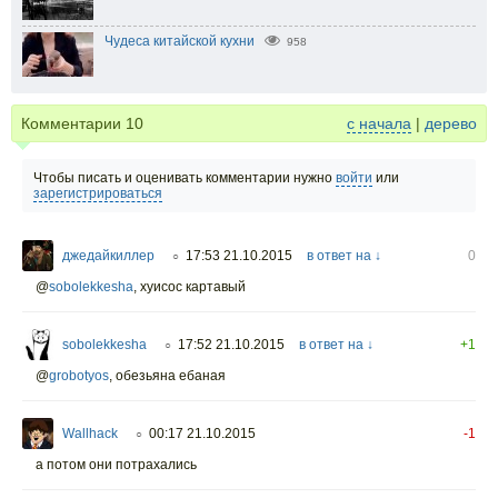
Чудеса китайской кухни
958
Комментарии
10
с начала
|
дерево
Чтобы писать и оценивать комментарии нужно
войти
или
зарегистрироваться
джедайкиллер
17:53 21.10.2015
в ответ на ↓
0
○
@
sobolekkesha
,
хуисос картавый
sobolekkesha
17:52 21.10.2015
в ответ на ↓
+1
○
@
grobotyos
,
обезьяна ебаная
Wallhack
00:17 21.10.2015
-1
○
а потом они потрахались