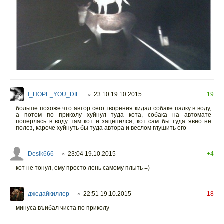
I_HOPE_YOU_DIE
23:10 19.10.2015
+19
○
больше похоже что автор сего творения кидал собаке палку в воду,
а потом по приколу хуйнул туда кота, собака на автомате
поперлась в воду там кот и зацепился, кот сам бы туда явно не
полез, кароче хуйнуть бы туда автора и веслом глушить его
Desik666
23:04 19.10.2015
+4
○
кот не тонул, ему просто лень самому плыть =)
джедайкиллер
22:51 19.10.2015
-18
○
минуса въибал чиста по приколу