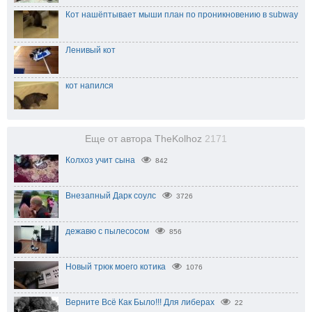
Кот нашёптывает мыши план по проникновению в subway
Ленивый кот
кот напился
Еще от автора TheKolhoz
2171
Колхоз учит сына
842
Внезапный Дарк соулс
3726
дежавю с пылесосом
856
Новый трюк моего котика
1076
Верните Всё Как Было!!! Для либерах
22