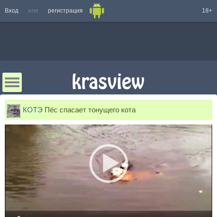
Вход
или
регистрация
18+
КОТЭ
Пёс спасает тонущего кота