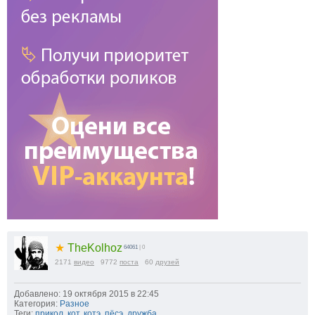
★
TheKolhoz
64061
| 0
2171
видео
9772
поста
60
друзей
Добавлено: 19 октября 2015 в 22:45
Категория:
Разное
Теги:
прикол
,
кот
,
котэ
,
пёсэ
,
дружба