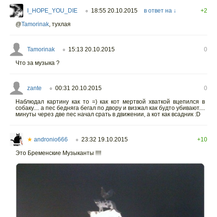
I_HOPE_YOU_DIE
18:55 20.10.2015
в ответ на ↓
+2
○
@
Tamorinak
,
тухлая
Tamorinak
15:13 20.10.2015
0
○
Что за музыка ?
zante
00:31 20.10.2015
0
○
Наблюдал картину как то =) как кот мертвой хваткой вцепился в
собаку.... а пес бедняга бегал по двору и визжал как будто убивают....
минуты через две пес начал срать в движении, а кот как всадник :D
★
andronio666
23:32 19.10.2015
+10
○
Это Бременские Музыканты !!!!