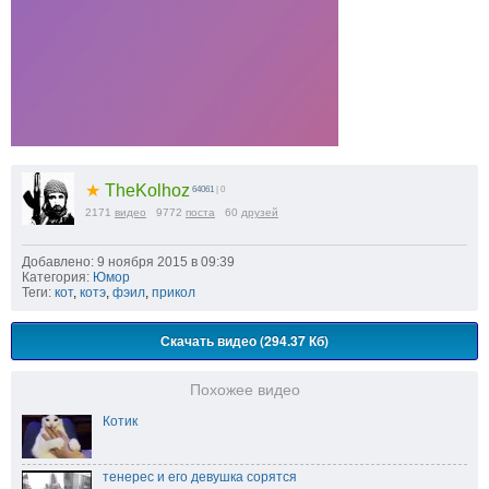
★
TheKolhoz
64061
| 0
2171
видео
9772
поста
60
друзей
Добавлено: 9 ноября 2015 в 09:39
Категория:
Юмор
Теги:
кот
,
котэ
,
фэил
,
прикол
Скачать видео (294.37 Кб)
Похожее видео
Котик
тенерес и его девушка сорятся