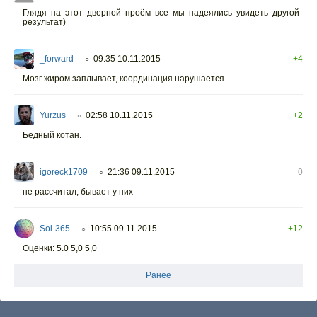
Глядя на этот дверной проём все мы надеялись увидеть другой
результат)
_forward
09:35 10.11.2015
+4
○
Мозг жиром заплывает, координация нарушается
Yurzus
02:58 10.11.2015
+2
○
Бедный котан.
igoreck1709
21:36 09.11.2015
0
○
не рассчитал, бывает у них
Sol-365
10:55 09.11.2015
+12
○
Оценки: 5.0 5,0 5,0
Ранее