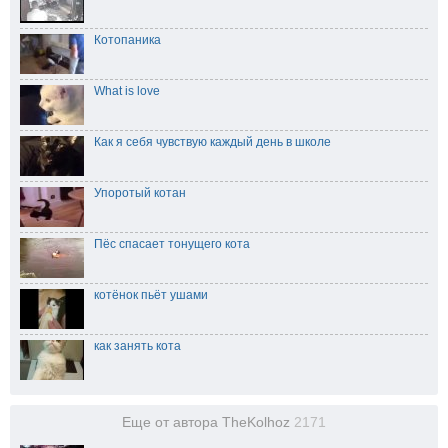
Котопаника
What is love
Как я себя чувствую каждый день в школе
Упоротый котан
Пёс спасает тонущего кота
котёнок пьёт ушами
как занять кота
Еще от автора TheKolhoz
2171