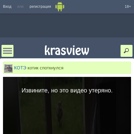
Вход
или
регистрация
18+
КОТЭ
котик споткнулся
Извините, но это видео утеряно.