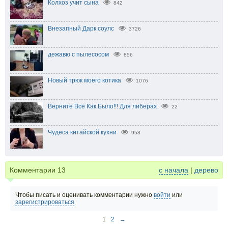
Колхоз учит сына
842
Внезапный Дарк соулс
3726
дежавю с пылесосом
856
Новый трюк моего котика
1076
Верните Всё Как Было!!! Для либерах
22
Чудеса китайской кухни
958
Комментарии
13
с начала
|
дерево
Чтобы писать и оценивать комментарии нужно
войти
или
зарегистрироваться
1
2
→