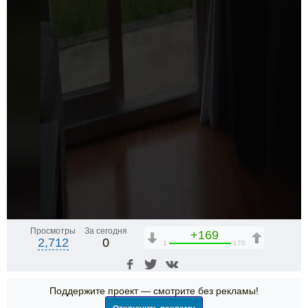
Просмотры
За сегодня
+169
2,712
0
1
170
Поддержите проект — смотрите без рекламы!