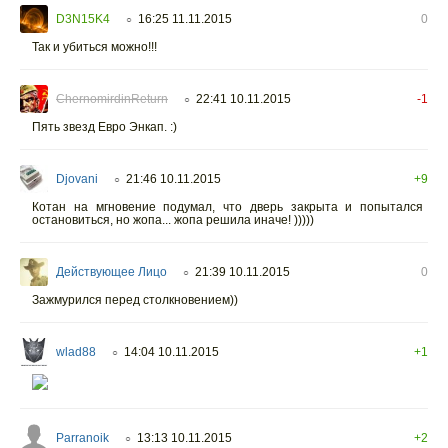
D3N15K4
16:25 11.11.2015
0
○
Так и убиться можно!!!
ChernomirdinReturn
22:41 10.11.2015
-1
○
Пять звезд Евро Энкап. :)
Djovani
21:46 10.11.2015
+9
○
Котан на мгновение подумал, что дверь закрыта и попытался
остановиться, но жопа... жопа решила иначе! )))))
Действующее Лицо
21:39 10.11.2015
0
○
Зажмурился перед столкновением))
wlad88
14:04 10.11.2015
+1
○
Parranoik
13:13 10.11.2015
+2
○