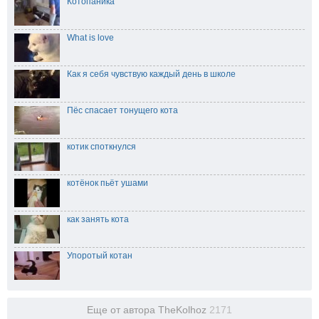
Котопаника
What is love
Как я себя чувствую каждый день в школе
Пёс спасает тонущего кота
котик споткнулся
котёнок пьёт ушами
как занять кота
Упоротый котан
Еще от автора TheKolhoz
2171