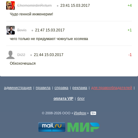
ChernomirdinReturn
23:41 15.03.2017
+4
○
Чудо генной инженерии!
Bovis
21:47 15.03.2017
+1
○
чего только не придумают чокнутые хозяева
Di22
21:44 15.03.2017
-1
○
Обхохочешься
администрация
правила
справка
реклама
для правообладателей
|
|
|
|
|
оплата VIP
блог
|
Инфон
© 2008-2026 ООО «
»