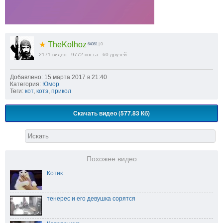
★
TheKolhoz
64061
| 0
2171
видео
9772
поста
60
друзей
Добавлено: 15 марта 2017 в 21:40
Категория:
Юмор
Теги:
кот
,
котэ
,
прикол
Скачать видео (577.83 Кб)
Похожее видео
Котик
тенерес и его девушка сорятся