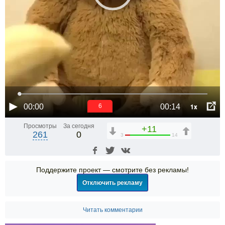
1x
00:00
00:14
5
Просмотры
За сегодня
+11
261
0
3
14
Поддержите проект — смотрите без рекламы!
Отключить рекламу
Читать комментарии