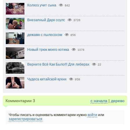
Колхоз учит сына
842
Внезапный Дарк соулс
3726
дежавю с пылесосом
856
Новый трюк моего котика
1076
Верните Всё Как Было!!! Для либерах
22
Чудеса китайской кухни
958
Комментарии
3
с начала
|
дерево
Чтобы писать и оценивать комментарии нужно
войти
или
зарегистрироваться