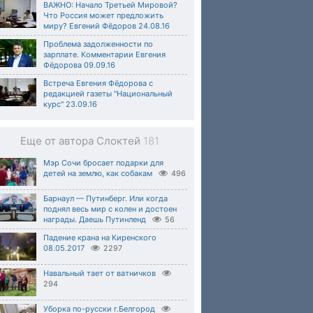
ВАЖНО: Начало Третьей Мировой?
Что Россия может предложить
миру? Евгений Фёдоров 24.08.16
Проблема задолженности по
зарплате. Комментарии Евгения
Фёдорова 09.09.16
Встреча Евгения Фёдорова с
редакцией газеты "Национальный
курс" 23.09.16
Еще от автора Слоктей
181
Мэр Сочи бросает подарки для
детей на землю, как собакам
496
Барнаул — Путинберг. Или когда
поднял весь мир с колен и достоен
награды. Даешь Путинленд
56
Падение крана на Киренского
08.05.2017
2297
Навальный тает от ватничков
294
Уборка по-русски г.Белгород