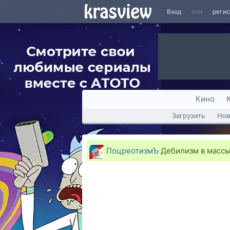
Вход
или
реги
Кино
Загрузить
Нов
ПоцреотизмЪ
Дебилизм в массы