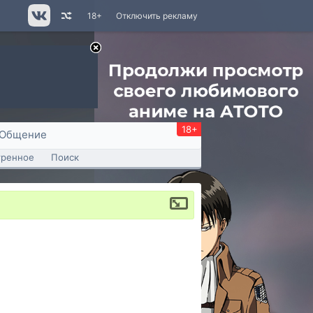
18+
Отключить рекламу
18+
Общение
тренное
Поиск