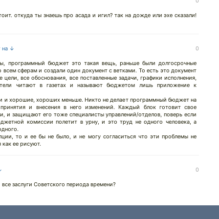
0
тоит. откуда ты знаешь про асада и игил? так на дожде или эхе сказали!
т на ↓
0
ры, программный бюджет это такая вещь, раньше были долгосрочные
 всем сферам и создали один документ с ветками. То есть это документ
е цели, все обоснования, все поставленные задачи, графики исполнения,
атели читают в газетах и называют бюджетом лишь приложение к
хи и хорошие, хороших меньше. Никто не делает программный бюджет на
 принятия и внесения в него изменений. Каждый блок готовит свое
ти, и защищают его тоже специалисты управлений/отделов, поверь если
джетной комиссии полетит в урну, и это труд не одного человека, а
одного.
ции, то и ее бы не было, и не могу согласиться что эти проблемы не
 как ее рисуют.
↓
0
о все заслуги Советского периода времени?