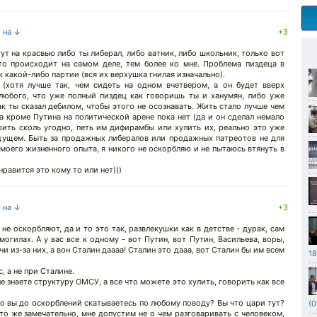
т на ↓
+3
ут на красвью либо ты либерал, либо ватник, либо школьник, только вот
то происходит на самом деле, тем более ко мне. Проблема пиздеца в
к какой-либо партии (вся их верхушка гнилая изначально).
 (хотя лучше так, чем сидеть на одном вчетвером, а он будет вверх
 любого, что уже полный пиздец как говоришь ты и ханумян, либо уже
ак ты сказал дебилом, чтобы этого не осознавать. Жить стало лучше чем
 кроме Путина на политической арене пока нет (да и он сделал немало
рить сколь угодно, петь им дифирамбы или хулить их, реально это уже
удущем. Быть за продажных либералов или продажных патреотов не для
 моего жизненного опыта, я никого не оскорбляю и не пытаюсь втянуть в
равится это кому то или нет)))
т на ↓
+3
не оскорбляют, да и то это так, развлекушки как в детстве - дурак, сам
 могилах. А у вас все к одному - вот Путин, вот Путин, Васильева, воры,
 из-за них, а вон Сталин даааа! Сталин это дааа, вот Сталин бы им всем
18
, а не при Сталине.
е знаете структуру ОМСУ, а все что можете это хулить, говорить как все
то вы до оскорблений скатываетесь по любому поводу? Вы что цари тут?
(0
то же замечательно, мне допустим не о чем разговаривать с человеком,