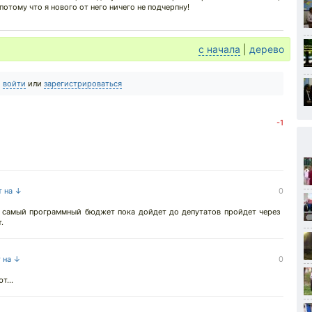
потому что я нового от него ничего не подчерпну!
с начала
|
дерево
о
войти
или
зарегистрироваться
-1
т на ↓
0
же самый программный бюджет пока дойдет до депутатов пройдет через
.
т на ↓
0
т...