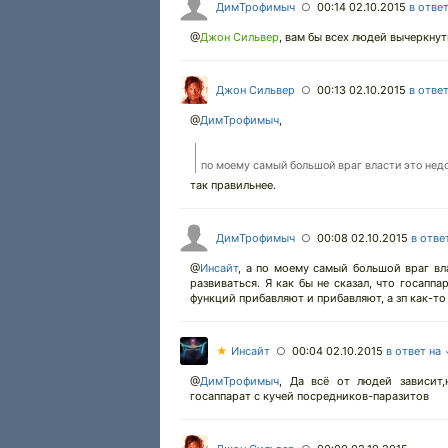
ДимТрофимыч
00:14 02.10.2015
в отве
○
@
Джон Сильвер
,
вам бы всех людей вычеркнут
Джон Сильвер
00:13 02.10.2015
в отве
○
@
ДимТрофимыч
,
по моему самый большой враг власти это нед
так правильнее.
ДимТрофимыч
00:08 02.10.2015
в отве
○
@
Инсайт
,
а по моему самый большой враг вл
развиваться. Я как бы не сказал, что госапп
функций прибавляют и прибавляют, а зп как-то
★
Инсайт
00:04 02.10.2015
в ответ на
○
@
ДимТрофимыч
,
Да всё от людей зависит,
госаппарат с кучей посредников-паразитов