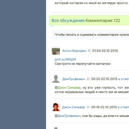
который согласен со мной во взглядах просто 
Все обсуждения.
Комментарии
122
Чтобы писать и оценивать комментарии нужн
Антон Бородин
01:54 03.10.2015
○
prnt.sc/8l0pf4
Смотрите не перепутайте ватнички
ДимТрофимыч
00:20 02.10.2015
в отве
○
@
Джон Сильвер
,
ну это уже глупость, тот 
сотни нормальных людей и никто им не мешает
Джон Сильвер
00:16 02.10.2015
в отве
○
@
ДимТрофимыч
,
они бы рады, да власти мешаю