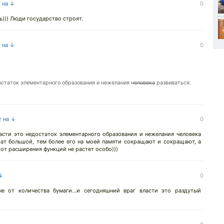
т на ↓
0
ь))) Люди государство строят.
т на ↓
0
остаток элементарного образования и нежелания
человека
развиваться.
т на ↓
0
асти это недостаток элементарного образования и нежелания человека
арат большой, тем более его на моей памяти сокращают и сокращают, а
 от расширения функций не растет особо)))
 ↓
0
не от количества бумаги...и сегодняшний враг власти это раздутый