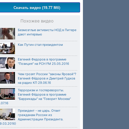
Скачать видео (19.77 Мб)
Похожее видео
Безмозглые активисты НОД в Питере
дают интервью
Как Путин стал президентом
Евгений Федоров в программе
"Позиция" на РСН FM 25.05.2016
Чем грозят России "законы Яровой"?
Евгений Фёдоров и Дмитрий Гудков
на радио КП 29.06.16
Терроризм и госперевороты.
Евгений Фёдоров в программе
"Баррикады" на "Говорит Москва"
.07.16
Президент - не царь. Ответ
гражданам России из
Администрации Президента.
9.03.2016)