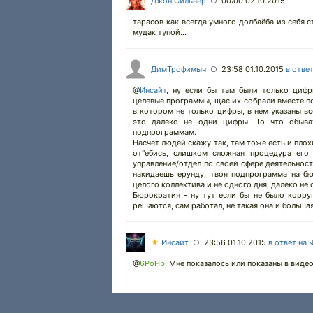
Джон Сильвер
00:00 02.10.2015
○
тарасов как всегда умного долбаёба из себя с
мудак тупой...
ДимТрофимыч
23:58 01.10.2015
в отве
○
@
Инсайт
,
ну если бы там были только циф
целевые программы, щас их собрали вместе по
в котором не только цифры, в нем указаны вс
это далеко не одни цифры. То что обыв
подпрограммам.
Насчет людей скажу так, там тоже есть и пло
от"ебись, слишком сложная процедура его
управление/отдел по своей сфере деятельнос
накидаешь ерунду, твоя подпрограмма на бю
целого коллектива и не одного дня, далеко не 
Бюрократия - ну тут если бы не было корруп
решаются, сам работал, не такая она и большая
★
Инсайт
23:56 01.10.2015
в ответ на 
○
@
6PoHb
,
Мне показалось или показаны в виде