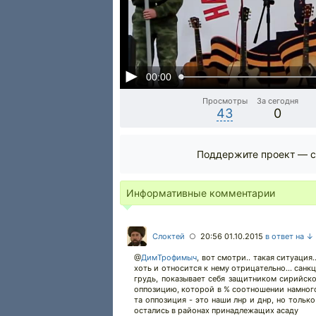
00:00
Просмотры
За сегодня
43
0
Поддержите проект — с
Информативные комментарии
Слоктей
20:56 01.10.2015
в ответ на ↓
○
@
ДимТрофимыч
,
вот смотри.. такая ситуация
хоть и относится к нему отрицательно... санк
грудь, показывает себя защитником сирийско
оппозицию, которой в % соотношении намного
та оппозиция - это наши лнр и днр, но тольк
остались в районах принадлежащих асаду