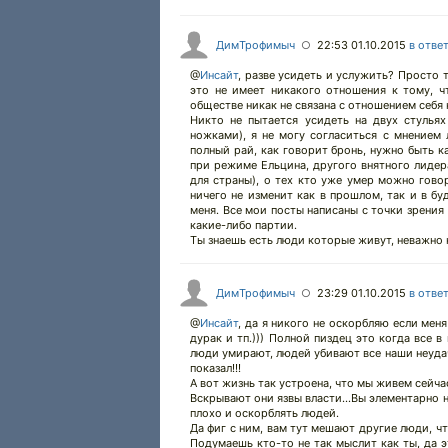
ДимТрофимыч
22:53 01.10.2015
в отве
○
@
Инсайт
,
разве усидеть и услужить? Просто т
это не имеет никакого отношения к тому, ч
обществе никак не связана с отношением себя 
Никто не пытается усидеть на двух стульях
ножками), я не могу согласиться с мнением
полный рай, как говорит бронь, нужно быть к
при режиме Ельцина, другого внятного лидера
для страны), о тех кто уже умер можно гово
ничего не изменит как в прошлом, так и в б
меня. Все мои посты написаны с точки зрения
какие-либо партии.
Ты знаешь есть люди которые живут, неважно н
ДимТрофимыч
23:29 01.10.2015
в отве
○
@
Инсайт
,
да я никого не оскорбляю если меня 
дурак и тп.))) Полной пиздец это когда все в
люди умирают, людей убивают все наши неудачи
показал!!!
А вот жизнь так устроена, что мы живем сейчас
Вскрывают они язвы власти...Вы элементарно н
плохо и оскорблять людей.
Да фиг с ним, вам тут мешают другие люди, ч
Подумаешь кто-то не так мыслит как ты, да э