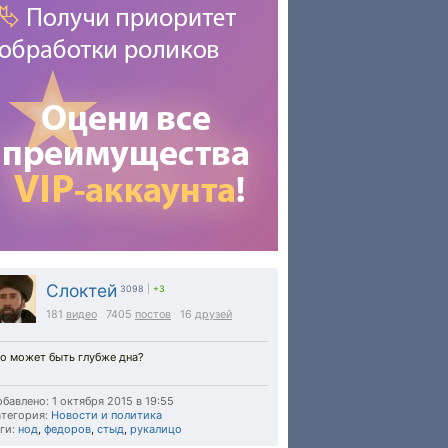
Слоктей
3098
|
+3
181
видео
7405
постов
16
друзей
о может быть глубже дна?
бавлено: 1 октября 2015 в 19:55
тегория:
Новости и политика
ги:
нод
,
федоров
,
стыд
,
рукалицо