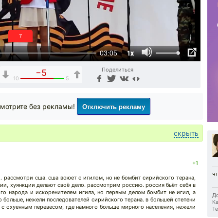
6
1x
03:05
Поделиться
−5
10
5
Отключить рекламу
мотрите без рекламы!
скрыть
+1
чт
... рассмотри сша. сша воюет с игилом, но не бомбит сирийского терана,
ции, хуянкции делают своё дело. рассмотрим россию. россия бьёт себя в
го народа и искоренителем игила, но первым делом бомбит не игил, а
До
 больше, нежели последователей сирийского терана. в большей степени
Ка
о с охуенным перевесом, где намного больше мирного населения, нежели
Те