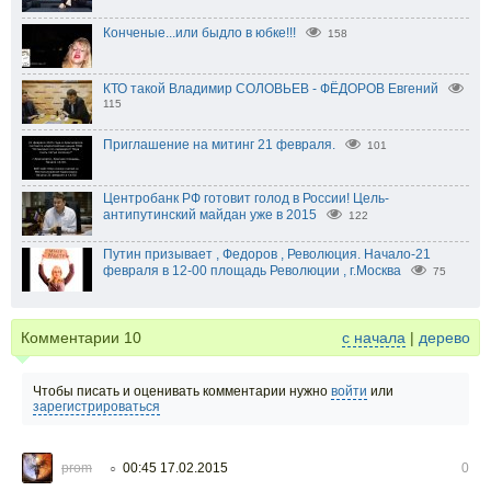
Конченые...или быдло в юбке!!!
158
КТО такой Владимир СОЛОВЬЕВ - ФЁДОРОВ Евгений
115
Приглашение на митинг 21 февраля.
101
Центробанк РФ готовит голод в России! Цель-
антипутинский майдан уже в 2015
122
Путин призывает , Федоров , Революция. Начало-21
февраля в 12-00 площадь Революции , г.Москва
75
Комментарии
10
с начала
|
дерево
Чтобы писать и оценивать комментарии нужно
войти
или
зарегистрироваться
prom
00:45 17.02.2015
0
○