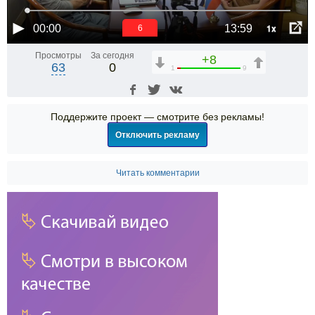
1x
00:00
13:59
6
Просмотры
За сегодня
+8
63
0
1
9
Поддержите проект — смотрите без рекламы!
Отключить рекламу
Читать комментарии