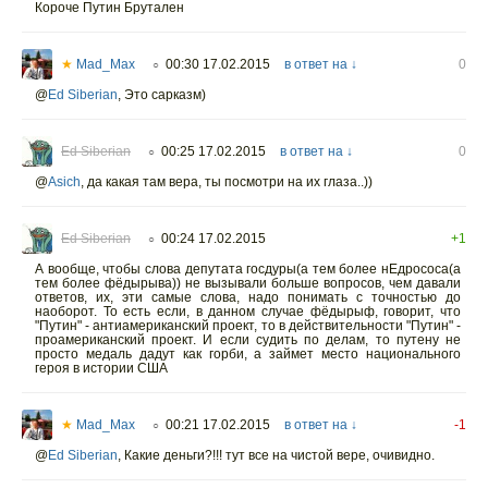
Короче Путин Брутален
★
Mad_Max
00:30 17.02.2015
в ответ на ↓
0
○
@
Ed Siberian
,
Это сарказм)
Ed Siberian
00:25 17.02.2015
в ответ на ↓
0
○
@
Asich
,
да какая там вера, ты посмотри на их глаза..))
Ed Siberian
00:24 17.02.2015
+1
○
А вообще, чтобы слова депутата госдуры(а тем более нЕдрососа(а
тем более фёдырыва)) не вызывали больше вопросов, чем давали
ответов, их, эти самые слова, надо понимать с точностью до
наоборот. То есть если, в данном случае фёдырыф, говорит, что
"Путин" - антиамериканский проект, то в действительности "Путин" -
проамериканский проект. И если судить по делам, то путену не
просто медаль дадут как горби, а займет место национального
героя в истории США
★
Mad_Max
00:21 17.02.2015
в ответ на ↓
-1
○
@
Ed Siberian
,
Какие деньги?!!! тут все на чистой вере, очивидно.