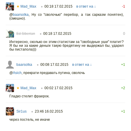
★
Mad_Max
00:18 17.02.2015
в ответ на ↓
-1
○
@
baarsolka
,
Ну со "сволочью" перебор, а так сарказм понятен),
(смешно).
Ed Siberian
00:18 17.02.2015
0
○
Интересно, сколько он этим статистам за "свободные уши" платит?
Я бы ни за какие деньги такую бредятину не выдержал бы, ударил
бы пистапола)))
baarsolka
00:08 17.02.2015
в ответ на ↓
+1
○
@
Asich
,
прекрати предавать путина, сволочь
★
Mad_Max
00:02 17.02.2015
+2
○
Гладко стелит фраерок.
Sir1us
23:46 16.02.2015
+1
○
через постель, не иначе