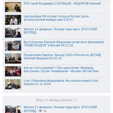
КТО такой Владимир СОЛОВЬЕВ - ФЁДОРОВ Евгений
Центробанк РФ готовит голод в России! Цель-
антипутинский майдан уже в 2015
Митинг 21 февраля. Почему надо идти. (РУССКИЙ
ВЗГЛЯД)
Выступление Евгения Фёдорова на митинге флешмобе
"РЕФЕРЕНДУМ" в Москве 04.12.16
Разделение Европы. Выход США и России из ДРСМД.
Евгений Федоров 05.02.19
Как не стать кормом? / Про идеологию: Федоров,
Бастрыкин, Путин / Коммунизм - Москва Третий Рим
Live с Евгением Федоровым. Мы начали новый этап
борьбы 01.11.2019
Еще от автора ducem
22
Митинг 21 февраля. Почему надо идти. (РУССКИЙ
ВЗГЛЯД)
50