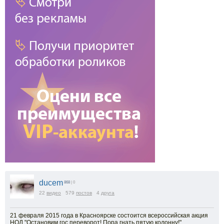
ducem
868
| 0
22
видео
579
постов
4
друга
21 февраля 2015 года в Красноярске состоится всероссийская акция
НОД "Остановим гос.переворот! Пора гнать пятую колонну!"