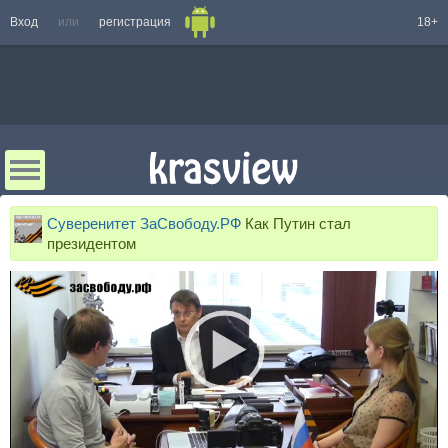
Вход
или
регистрация
18+
Суверенитет ЗаСвободу.РФ
Как Путин стал
президентом