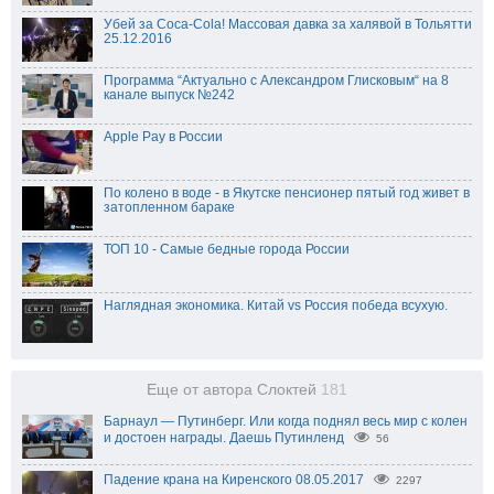
Убей за Coca-Cola! Массовая давка за халявой в Тольятти
25.12.2016
Программа “Актуально с Александром Глисковым“ на 8
канале выпуск №242
Apple Pay в России
По колено в воде - в Якутске пенсионер пятый год живет в
затопленном бараке
ТОП 10 - Самые бедные города России
Наглядная экономика. Китай vs Россия победа всухую.
Еще от автора Слоктей
181
Барнаул — Путинберг. Или когда поднял весь мир с колен
и достоен награды. Даешь Путинленд
56
Падение крана на Киренского 08.05.2017
2297