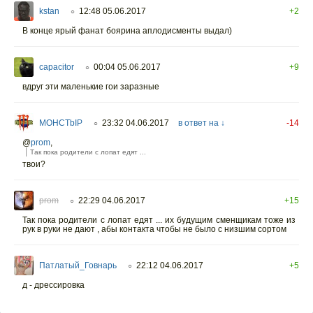
kstan
12:48 05.06.2017
+2
○
В конце ярый фанат боярина аплодисменты выдал)
capacitor
00:04 05.06.2017
+9
○
вдруг эти маленькие гои заразные
MOHCTbIP
23:32 04.06.2017
в ответ на ↓
-14
○
@
prom
,
Так пока родители с лопат едят ...
твои?
prom
22:29 04.06.2017
+15
○
Так пока родители с лопат едят ... их будущим сменщикам тоже из
рук в руки не дают , абы контакта чтобы не было с низшим сортом
Патлатый_Говнарь
22:12 04.06.2017
+5
○
д - дрессировка