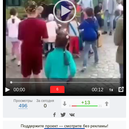
1x
00:00
00:12
6
Просмотры
За сегодня
+13
496
0
8
21
Поддержите проект — смотрите без рекламы!