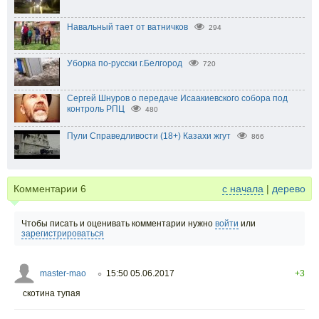
Навальный тает от ватничков
294
Уборка по-русски г.Белгород
720
Сергей Шнуров о передаче Исаакиевского собора под
контроль РПЦ
480
Пули Справедливости (18+) Казахи жгут
866
Комментарии
6
с начала
|
дерево
Чтобы писать и оценивать комментарии нужно
войти
или
зарегистрироваться
master-mao
15:50 05.06.2017
+3
○
скотина тупая