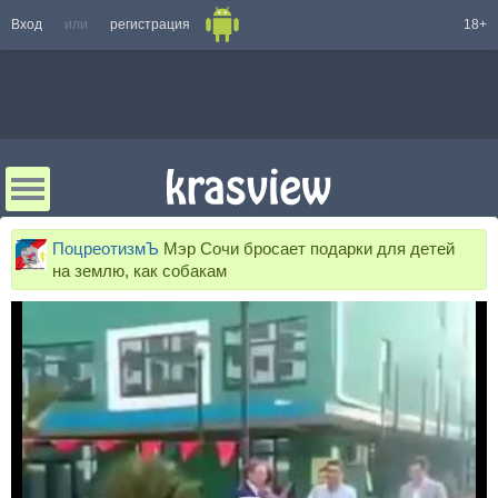
Вход
или
регистрация
18+
ПоцреотизмЪ
Мэр Сочи бросает подарки для детей
на землю, как собакам