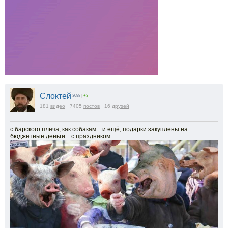
Слоктей
3098
|
+3
181
видео
7405
постов
16
друзей
с барского плеча, как собакам... и ещё, подарки закуплены на
бюджетные деньги... с праздником