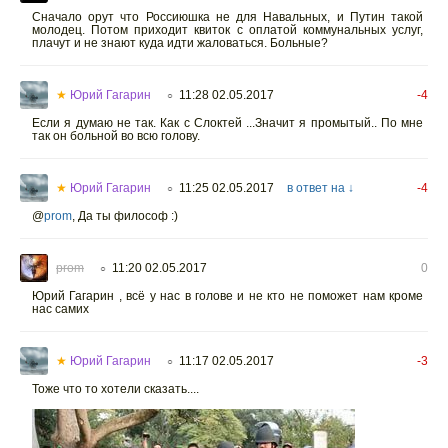
Сначало орут что Россиюшка не для Навальных, и Путин такой
молодец. Потом приходит квиток с оплатой коммунальных услуг,
плачут и не знают куда идти жаловаться. Больные?
★
Юрий Гагарин
11:28 02.05.2017
-4
○
Если я думаю не так. Как с Слоктей ...Значит я промытый.. По мне
так он больной во всю голову.
★
Юрий Гагарин
11:25 02.05.2017
в ответ на ↓
-4
○
@
prom
,
Да ты философ :)
prom
11:20 02.05.2017
0
○
Юрий Гагарин , всё у нас в голове и не кто не поможет нам кроме
нас самих
★
Юрий Гагарин
11:17 02.05.2017
-3
○
Тоже что то хотели сказать....