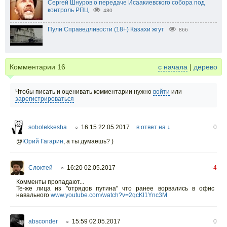
Сергей Шнуров о передаче Исаакиевского собора под
контроль РПЦ
480
Пули Справедливости (18+) Казахи жгут
866
Комментарии
16
с начала
|
дерево
Чтобы писать и оценивать комментарии нужно
войти
или
зарегистрироваться
sobolekkesha
16:15 22.05.2017
в ответ на ↓
0
○
@
Юрий Гагарин
,
а ты думаешь? )
Слоктей
16:20 02.05.2017
-4
○
Комменты пропадают...
Те-же лица из "отрядов путина" что ранее ворвались в офис
навального
www.youtube.com/watch?v=2qcKl1Ync3M
absconder
15:59 02.05.2017
0
○