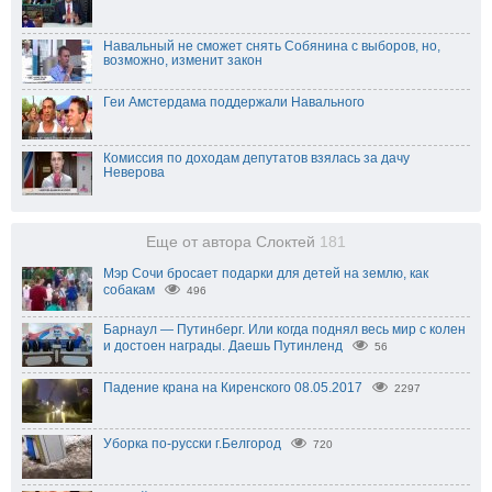
Навальный не сможет снять Собянина с выборов, но,
возможно, изменит закон
Геи Амстердама поддержали Навального
Комисcия по доходам депутатов взялась за дачу
Неверова
Еще от автора Слоктей
181
Мэр Сочи бросает подарки для детей на землю, как
собакам
496
Барнаул — Путинберг. Или когда поднял весь мир с колен
и достоен награды. Даешь Путинленд
56
Падение крана на Киренского 08.05.2017
2297
Уборка по-русски г.Белгород
720