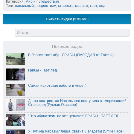
Категория:
Мир и путешествия
Теги:
навальный
,
поцреотизм
,
старость
,
маразм
,
тает
,
лед
Скачать видео (2.35 Мб)
Похожее видео
В России тает лёд - ГРИБЫ (ПАРОДИЯ от Fake U)
Грибы - Тает лёд.
Самая идиотская работа в мире :)
Дочка «патриота» Навального поступила в американский
Стэнфорд (Руслан Осташко)
"Это ибанатизм, но чет цепляет" ГРИБЫ - ТАЕТ ЛЁД
У Путина маразм? Лёша, хватит 3,14здеть! (Smile Face)