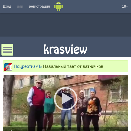
Вход
или
регистрация
18+
ПоцреотизмЪ
Навальный тает от ватничков