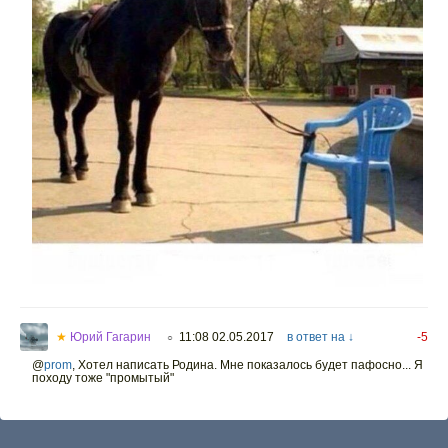
★
Юрий Гагарин
11:08 02.05.2017
в ответ на ↓
-5
○
@
prom
,
Хотел написать Родина. Мне показалось будет пафосно... Я
походу тоже "промытый"