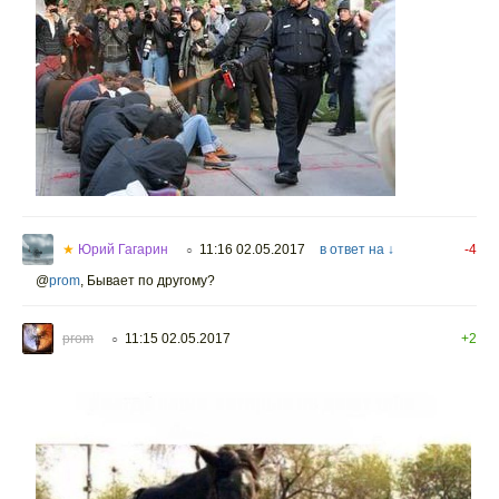
★
Юрий Гагарин
11:16 02.05.2017
в ответ на ↓
-4
○
@
prom
,
Бывает по другому?
prom
11:15 02.05.2017
+2
○