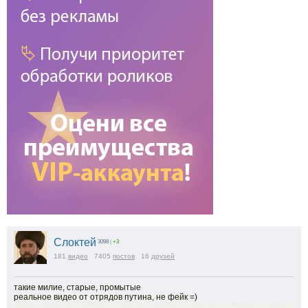
Слоктей
3098
|
+3
181
видео
7405
постов
16
друзей
такие милие, старые, промытые
реальное видео от отрядов путина, не фейк =)