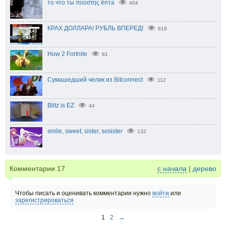
то что ты πούστης ёпта
404
КРАХ ДОЛЛАРА! РУБЛЬ ВПЕРЕД!
619
How 2 Fortnite
81
Сумашедший челик из Bitconnect
112
Blitz is EZ
44
smile, sweet, sister, sosister
132
Комментарии
17
с начала
|
дерево
Чтобы писать и оценивать комментарии нужно
войти
или
зарегистрироваться
1
2
→