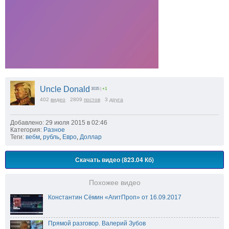
Uncle Donald
3035
|
+1
402
видео
2809
постов
3
друга
Добавлено: 29 июля 2015 в 02:46
Категория:
Разное
Теги:
вебм
,
рубль
,
Евро
,
Доллар
Скачать видео (823.04 Кб)
Похожее видео
Константин Сёмин «АгитПроп» от 16.09.2017
Прямой разговор. Валерий Зубов