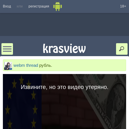
Вход
или
регистрация
18+
webm thread
рубль.
Извините, но это видео утеряно.