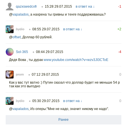
qazxswedcvfr
15:28 29.07.2015
в ответ на ↓
-1
○
@
vapalados
,
а нахрена ты гривны и тенге поддерживаешь?
bydlo
08:55 29.07.2015
в ответ на ↓
+2
○
@
offset
,
Доллар 60 рублей.
Sol-365
08:44 29.07.2015
-4
○
Дядя Вова , ты дурак
www.youtube.com/watch?v=wzv3JI3CToE
prom
07:12 29.07.2015
0
○
Как у вас тут ватно :) Путин сказал что доллар будет не меньше 54 р
так как это выгодно
bydlo
05:30 29.07.2015
в ответ на ↓
0
○
@
vapalados
,
Из оперы:"Мне не надо, значит никому не надо".
Ранее