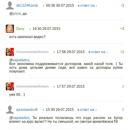
dk1324Kansk
00:36 30.07.2015
в ответ на ↓
-1
○
@
prom
,
да.
Dezy
19:30 29.07.2015
+3
○
есть оригинал видео?
ChernomirdinReturn
17:58 29.07.2015
в ответ на ↓
+2
○
@
vapalados
,
Вся экономика поддерживается долларом, какой нахуй толк. :) Ты
хоть дома целыми днями сиди, всё равно за доллары рубли
покупают.
ChernomirdinReturn
17:57 29.07.2015
0
○
уже 60.. :)
qazxswedcvfr
15:30 29.07.2015
в ответ на ↓
0
○
@
vapalados
,
Ты реально полагаешь что езда расеян за бугор
влияет на курс валют? Ну ты смешной, не смотри кремлёвскоеТВ