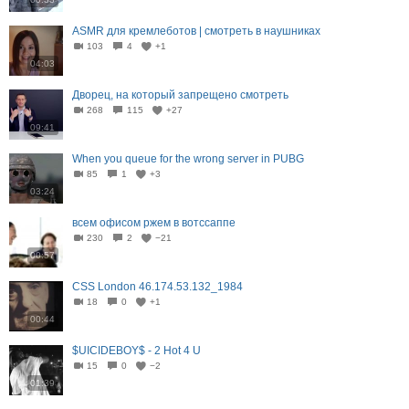
ASMR для кремлеботов | смотреть в наушниках
103
4
+1
04:03
Дворец, на который запрещено смотреть
268
115
+27
09:41
When you queue for the wrong server in PUBG
85
1
+3
03:24
всем офисом ржем в вотссаппе
230
2
−21
00:57
CSS London 46.174.53.132_1984
18
0
+1
00:44
$UICIDEBOY$ - 2 Hot 4 U
15
0
−2
01:39