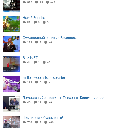
619
38
+47
04:09
How 2 Fortnite
81
0
0
03:03
Сумашедший челик из Bitconnect
112
1
−6
02:01
Blitz is EZ
44
1
−6
04:10
smile, sweet, sister, sosister
132
0
−1
01:33
Домогающийся депутат. Психопат. Коррупционер
49
13
+9
09:59
Шли, идем и будем идти!
707
1
+60
00:33