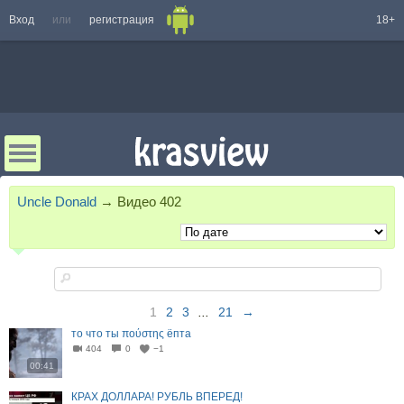
Вход
или
регистрация
18+
Uncle Donald
→
Видео
402
1
2
3
...
21
→
то что ты πούστης ёпта
404
0
−1
00:41
КРАХ ДОЛЛАРА! РУБЛЬ ВПЕРЕД!