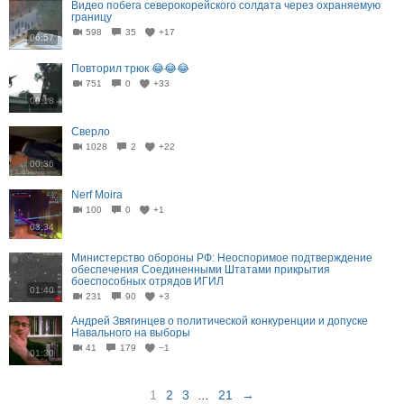
Видео побега северокорейского солдата через охраняемую
границу
598
35
+17
06:57
Повторил трюк 😂😂😂
751
0
+33
00:18
Сверло
1028
2
+22
00:36
Nerf Moira
100
0
+1
03:34
Министерство обороны РФ: Неоспоримое подтверждение
обеспечения Соединенными Штатами прикрытия
боеспособных отрядов ИГИЛ
01:40
231
90
+3
Андрей Звягинцев о политической конкуренции и допуске
Навального на выборы
41
179
−1
01:30
1
2
3
...
21
→