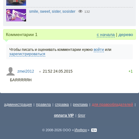
smile, sweet, sister, sosister
132
Комментарии
1
с начала
|
дерево
Чтобы писать и оценивать комментарии нужно
войти
или
зарегистрироваться
zmei2012
21:52 24.05.2015
+1
○
БАЯЯЯЯЯН
администрация
правила
справка
реклама
для правообладателей
|
|
|
|
|
оплата VIP
блог
|
Инфон
© 2008-2026 ООО «
»