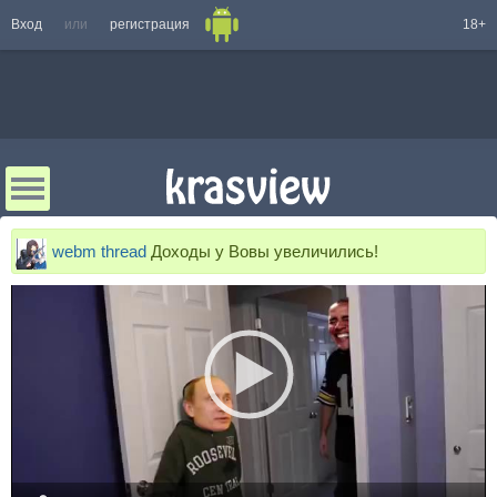
Вход
или
регистрация
18+
webm thread
Доходы у Вовы увеличились!