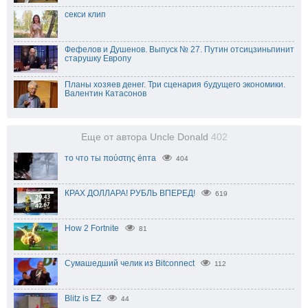
секси клип
Фефелов и Душенов. Выпуск № 27. Путин отсицзиньпинит
старушку Европу
Планы хозяев денег. Три сценария будущего экономики.
Валентин Катасонов
Еще от автора Uncle Donald
402
то что ты πούστης ёпта
404
КРАХ ДОЛЛАРА! РУБЛЬ ВПЕРЕД!
619
How 2 Fortnite
81
Сумашедший челик из Bitconnect
112
Blitz is EZ
44