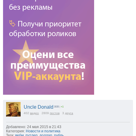
Uncle Donald
3035
|
+1
402
видео
2809
постов
3
друга
Добавлено: 24 мая 2015 в 21:43
Категория:
Новости и политика
Теги:
вебм
,
путлер
,
доллар
,
рубль