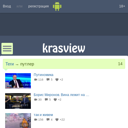
Вход
или
регистрация
18+
Теги
→
путлер
14
Путиномика
116
5
+2
02:49
Борис Миронов. Вина лежит на ....
30
5
+2
41:23
так и живем
156
4
+22
01:55