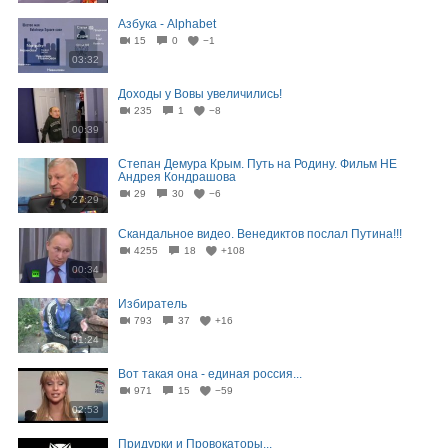
Азбука - Alphabet
15
0
−1
03:32
Доходы у Вовы увеличились!
235
1
−8
00:39
Степан Демура Крым. Путь на Родину. Фильм НЕ
Андрея Кондрашова
29
30
−6
27:29
Скандальное видео. Венедиктов послал Путина!!!
4255
18
+108
00:34
Избиратель
793
37
+16
01:24
Вот такая она - единая россия...
971
15
−59
02:53
Придурки и Провокаторы...