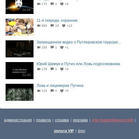
172
1
+4
04:06
11-я секунда. охранник.
993
10
+13
00:14
Запрещенное видео о Путлеровском терроре...
183
1
+1
10:45
Юрий Шевчук и Путин или Ложь подполковника
179
1
+4
02:40
Ложь и лицемерие Путина
116
0
+5
07:18
администрация
правила
справка
реклама
для правообладателей
|
|
|
|
|
оплата VIP
блог
|