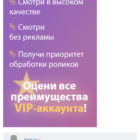
kop
254
| 0