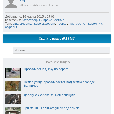
23
видео
475
постов
0
друзей
Добавлено: 16 марта 2015 в 17:06
Категория:
Катастрофы и происшествия
Теги:
сша
,
америка
,
дорога
,
дороги
,
провал
,
яма
,
распил
,
дорожники
,
асфальт
Скачать видео (5.83 Мб)
Похожее видео
Провалился в дырку на дороге
Целая улица проваливается под землю в городе
Балтимор
Дорогу как корова языком слизнула
Три машины в Чикаго ушли под землю