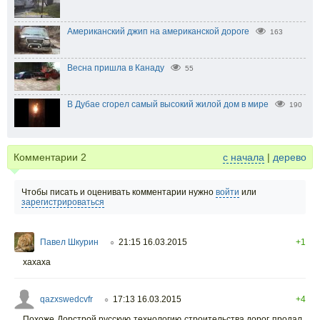
Американский джип на американской дороге
163
Весна пришла в Канаду
55
В Дубае сгорел самый высокий жилой дом в мире
190
Комментарии
2
с начала
|
дерево
Чтобы писать и оценивать комментарии нужно
войти
или
зарегистрироваться
Павел Шкурин
21:15 16.03.2015
+1
○
хахаха
qazxswedcvfr
17:13 16.03.2015
+4
○
Похоже Дорстрой русскую технологию строительства дорог продал