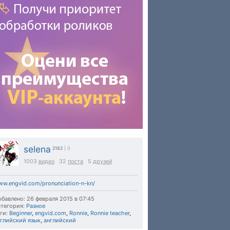
selena
2182
| 0
1003
видео
32
поста
5
друзей
w.engvid.com/pronunciation-n-kn/
бавлено: 26 февраля 2015 в 07:45
тегория:
Разное
ги:
Beginner
,
engvid.com
,
Ronnie
,
Ronnie teacher
,
нглийский язык
,
английский