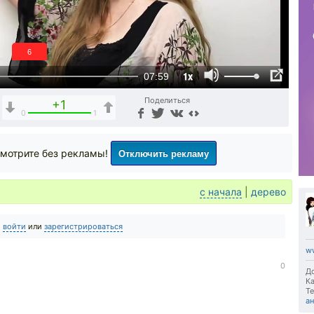
5
1x
07:59
Поделиться
+1
0
1
Отключить рекламу
мотрите без рекламы!
с начала
|
дерево
о
войти
или
зарегистрироваться
ww
0
До
Ка
Те
а