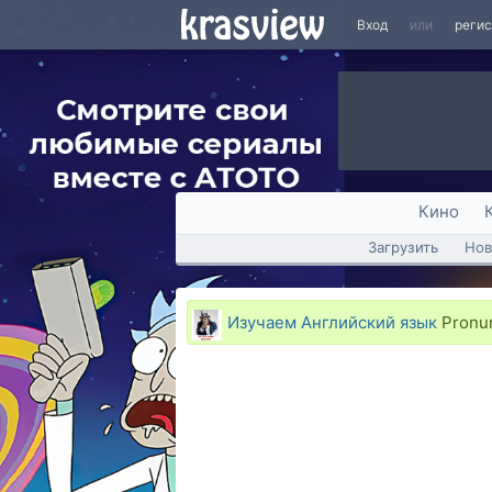
Вход
или
реги
Кино
Загрузить
Нов
Изучаем Английский язык
Pronun