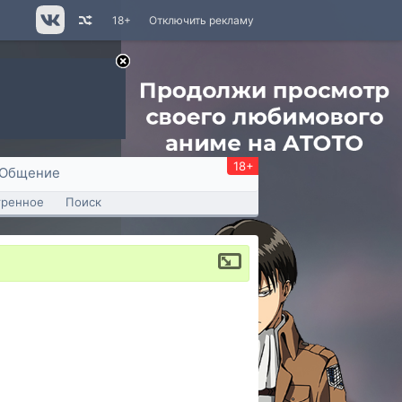
18+
Отключить рекламу
18+
Общение
тренное
Поиск