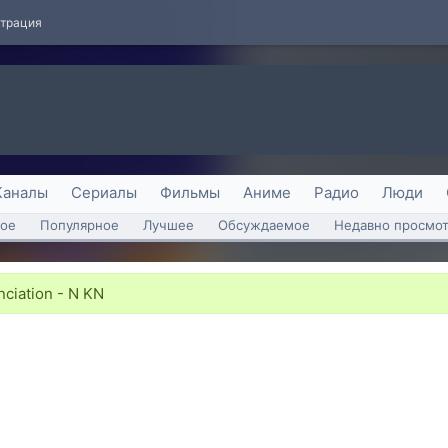
страция
Каналы
Сериалы
Фильмы
Аниме
Радио
Люди
ое
Популярное
Лучшее
Обсуждаемое
Недавно просмо
ciation - N KN