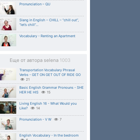
Pronunciation – QU
Slang in English – CHILL – “chill out”,
“let’s chill”…
Vocabulary - Renting an Apartment
Еще от автора selena
1003
Transportation Vocabulary Phrasal
Verbs - GET ON GET OUT OF RIDE GO
21
Basic English Grammar Pronouns - SHE
HER HE HIS
15
Living English 16 - What Would you
Like?
14
Pronunciation - V W
7
English Vocabulary - In the bedroom