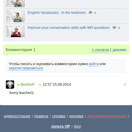
English Vocabulary - In the bedroom
6
Improve your conversation skills with WH questions
8
Комментарии
1
с начала
|
дерево
Чтобы писать и оценивать комментарии нужно
войти
или
зарегистрироваться
★
BeeReR
22:57 25.09.2014
0
○
funny teacher))
администрация
правила
справка
реклама
для правообладателей
|
|
|
|
|
оплата VIP
блог
|