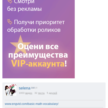
selena
2182
| 0
1003
видео
32
поста
5
друзей
www.engvid.com/basic-math-vocabulary/