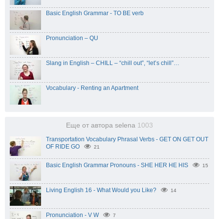
Basic English Grammar - TO BE verb
Pronunciation – QU
Slang in English – CHILL – “chill out”, “let’s chill”…
Vocabulary - Renting an Apartment
Еще от автора selena
1003
Transportation Vocabulary Phrasal Verbs - GET ON GET OUT
OF RIDE GO
21
Basic English Grammar Pronouns - SHE HER HE HIS
15
Living English 16 - What Would you Like?
14
Pronunciation - V W
7