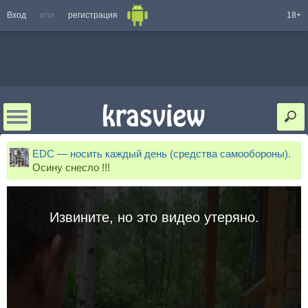
Вход
или
регистрация
18+
EDC — носить каждый день (средства самообороны).
Осину снесло !!!
Извините, но это видео утеряно.