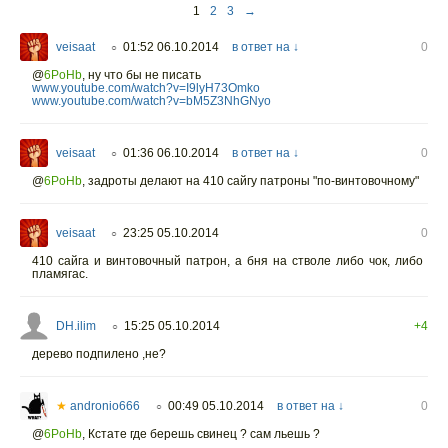
1
2
3
→
veisaat
01:52 06.10.2014
в ответ на ↓
0
○
@
6PoHb
,
ну что бы не писать
www.youtube.com/watch?v=I9lyH73Omko
www.youtube.com/watch?v=bM5Z3NhGNyo
veisaat
01:36 06.10.2014
в ответ на ↓
0
○
@
6PoHb
,
задроты делают на 410 сайгу патроны "по-винтовочному"
veisaat
23:25 05.10.2014
0
○
410 сайга и винтовочный патрон, а бня на стволе либо чок, либо
пламягас.
DH.ilim
15:25 05.10.2014
+4
○
дерево подпилено ,не?
★
andronio666
00:49 05.10.2014
в ответ на ↓
0
○
@
6PoHb
,
Кстате где берешь свинец ? сам льешь ?