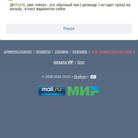
@
6PoHb
,
уже глянул , это обычный чок ( цилиндр ) он одет сразу на
резьбу , в охот вариантах сайги.
Ранее
администрация
правила
справка
реклама
для правообладателей
|
|
|
|
|
оплата VIP
блог
|
Инфон
© 2008-2026 ООО «
»