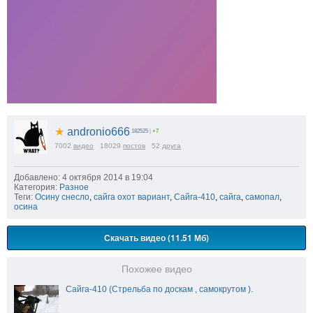
★
andronio666
182525
|
+7
7002
видео
18029
постов
52
друга
Добавлено: 4 октября 2014 в 19:04
Категория:
Разное
Теги:
Осину снесло
,
сайга охот вариант
,
Сайга-410
,
сайга
,
самопал
,
осина
Скачать видео (11.51 Мб)
Похожее видео
Сайга-410 (Стрельба по доскам , самокрутом ).