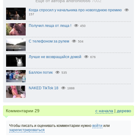
Еще от автора andronio666
7002
Когда спросил у начальника про новогоднюю премию
157
Получил леща от леща !
450
С телефоном за рулем
504
Лучше не возвращайся домой
676
Баллон потик
535
NAKED TikTok 18
1888
Комментарии
29
с начала
|
дерево
Чтобы писать и оценивать комментарии нужно
войти
или
зарегистрироваться