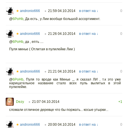
★
andronio666
21:59 04.10.2014
в ответ на ↓
0
○
@
6PoHb
,
Да есть , у Лии вообще большой ассортимент.
★
andronio666
21:26 04.10.2014
в ответ на ↓
0
○
@
6PoHb
,
да , епть ....
Пуля минье ( Отлитая в пулилейке Лии )
★
andronio666
21:21 04.10.2014
в ответ на ↓
0
○
@
6PoHb
,
Пуля то вроде как Минье ,,, я сказал ЛИ , т.к это уже
нарицательное название стало всех пуль вылитых в этой
пулилейке.
Dezy
21:07 04.10.2014
+1
○
сломали отличное деревце что бы поржать... косые утырки...
★
andronio666
20:00 04.10.2014
в ответ на ↓
0
○