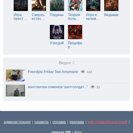
Игра
Сверхъ
Пацаны
Теория
Игра в
Ведьмак
прест
…
естес
…
боль
…
кальм
…
Уэнсдэй
Люцифе
р
Видео
2
Freestyle Friday Two Amymarie
442
константин симонов “шел солдат...“
22
администрация
правила
справка
реклама
для правообладателей
|
|
|
|
|
оплата VIP
блог
|