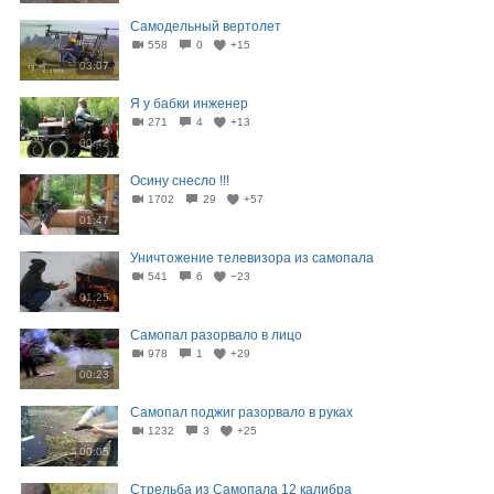
Самодельный вертолет
558
0
+15
03:07
Я у бабки инженер
271
4
+13
00:42
Осину снесло !!!
1702
29
+57
01:47
Уничтожение телевизора из самопала
541
6
−23
01:25
Самопал разорвало в лицо
978
1
+29
00:23
Самопал поджиг разорвало в руках
1232
3
+25
00:05
Стрельба из Самопала 12 калибра