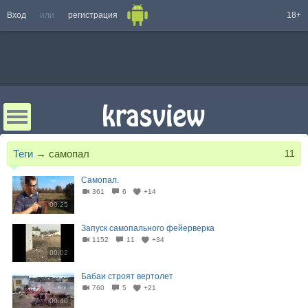
Вход
или
регистрация
18+
Теги
→
самопал
11
Самопал.
361
6
+14
00:25
Запуск самопального фейерверка
1152
11
+34
00:02
Бабаи строят вертолет
760
5
+21
00:40