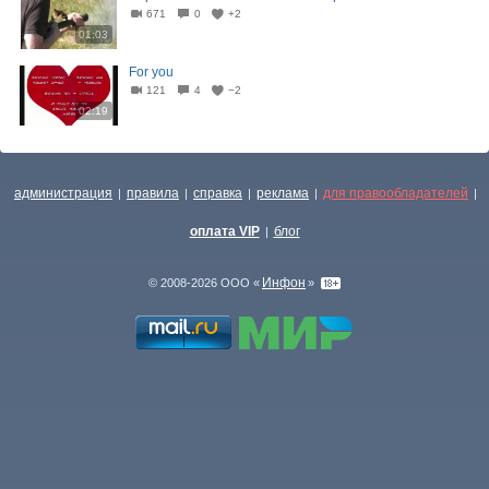
671
0
+2
01:03
For you
121
4
−2
02:19
администрация
правила
справка
реклама
для правообладателей
|
|
|
|
|
оплата VIP
блог
|
Инфон
© 2008-2026 ООО «
»