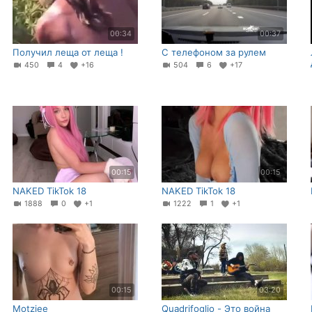
00:34
00:37
Получил леща от леща !
С телефоном за рулем
450
4
+16
504
6
+17
00:15
00:15
NAKED TikTok 18
NAKED TikTok 18
1888
0
+1
1222
1
+1
00:15
03:20
Motziee
Quadrifoglio - Это война