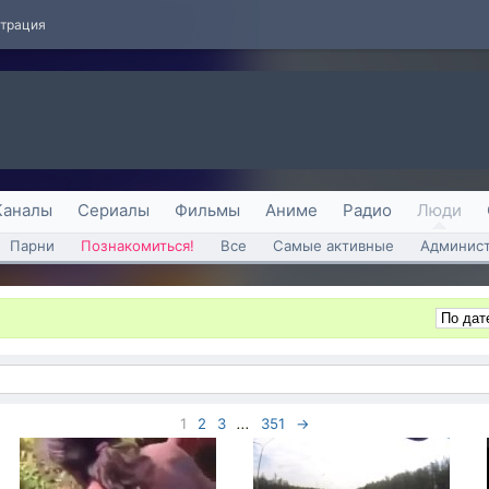
страция
Каналы
Сериалы
Фильмы
Аниме
Радио
Люди
Парни
Познакомиться!
Все
Самые активные
Админист
1
2
3
...
351
→