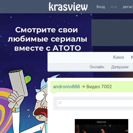
Вход
или
реги
Кино
Онлайн
Девушки
andronio666
→
Видео
7002