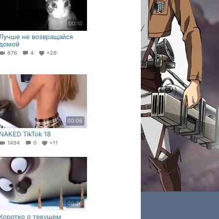
00:10
Лучше не возвращайся
домой
676
4
+26
00:06
NAKED TikTok 18
1494
0
+11
00:20
Коротко о текущем