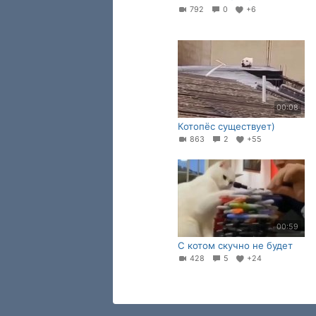
792
0
+6
00:08
Котопёс существует)
863
2
+55
00:59
С котом скучно не будет
428
5
+24