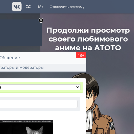
18+
Отключить рекламу
18+
Общение
раторы и модераторы