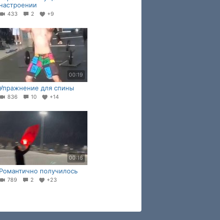
настроении
433
2
+9
00:19
Упражнение для спины
836
10
+14
00:16
Романтично получилось
789
2
+23