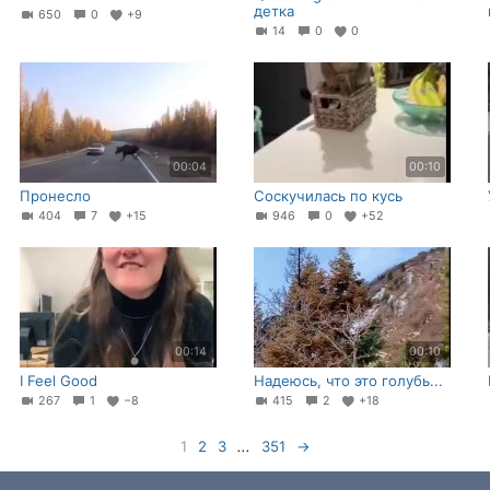
детка
650
0
+9
14
0
0
00:04
00:10
Пронесло
Соскучилась по кусь
404
7
+15
946
0
+52
00:14
00:10
I Feel Good
Надеюсь, что это голубь...
267
1
−8
415
2
+18
1
2
3
...
351
→