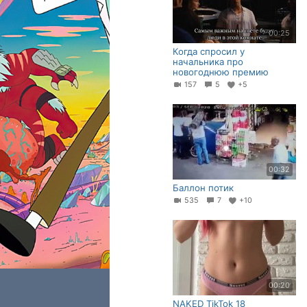
00:25
Когда спросил у
начальника про
новогоднюю премию
157
5
+5
00:32
Баллон потик
535
7
+10
00:20
NAKED TikTok 18