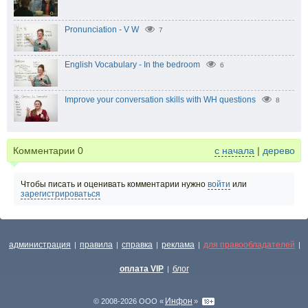
Pronunciation - V W
7
English Vocabulary - In the bedroom
6
Improve your conversation skills with WH questions
8
Комментарии
0
с начала
|
дерево
Чтобы писать и оценивать комментарии нужно
войти
или
зарегистрироваться
администрация
правила
справка
реклама
для правообладателей
|
|
|
|
|
оплата VIP
блог
|
Инфон
© 2008-2026 ООО «
»