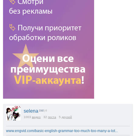
selena
2182
| 0
1003
видео
32
поста
5
друзей
www.engvid.com/basic-english-grammar-too-much-too-many-a-lot...