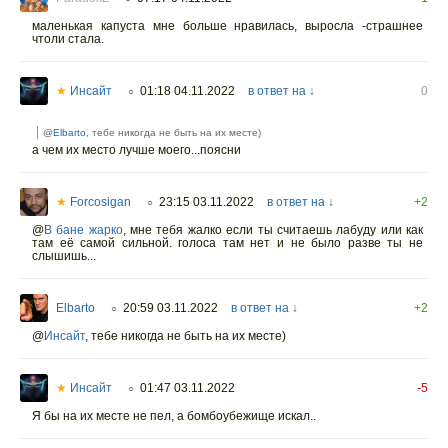
маленькая капуста мне больше нравилась, выросла -страшнее
чтоли стала.
★
Инсайт
01:18 04.11.2022
в ответ на ↓
0
○
@
Elbarto
, тебе никогда не быть на их месте)
а чем их место лучше моего...поясни
★
Forcosigan
23:15 03.11.2022
в ответ на ↓
+2
○
@
В бане жарко
,
мне тебя жалко если ты считаешь лабуду или как
там её самой сильной. голоса там нет и не было разве ты не
слышишь...
Elbarto
20:59 03.11.2022
в ответ на ↓
+2
○
@
Инсайт
,
тебе никогда не быть на их месте)
★
Инсайт
01:47 03.11.2022
-5
○
Я бы на их месте не пел, а бомбоубежище искал..