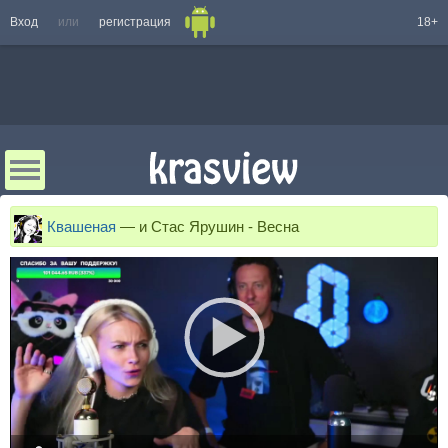
Вход
или
регистрация
18+
Квашеная
—
и Стас Ярушин - Весна