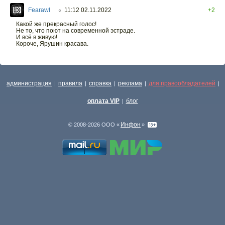
Fearawl
11:12 02.11.2022
+2
○
Какой же прекрасный голос!
Не то, что поют на современной эстраде.
И всё в живую!
Короче, Ярушин красава.
администрация
правила
справка
реклама
для правообладателей
|
|
|
|
|
оплата VIP
блог
|
Инфон
© 2008-2026 ООО «
»