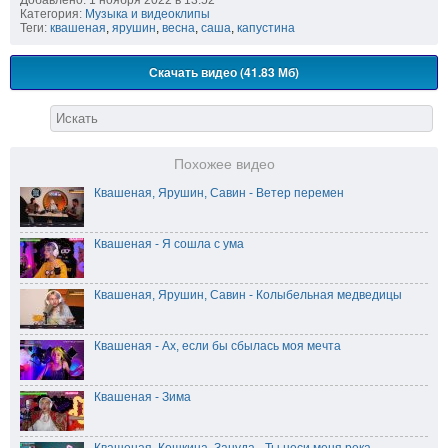
Категория:
Музыка и видеоклипы
Теги:
квашеная
,
ярушин
,
весна
,
саша
,
капустина
Скачать видео (41.83 Мб)
Похожее видео
Квашеная, Ярушин, Савин - Ветер перемен
Квашеная - Я сошла с ума
Квашеная, Ярушин, Савин - Колыбельная медведицы
Квашеная - Ах, если бы сбылась моя мечта
Квашеная - Зима
Квашеная, Кошкина, Зануда - Ты неси меня река