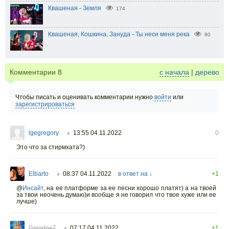
Квашеная - Земля
174
Квашеная, Кошкина, Зануда - Ты неси меня река
80
Комментарии
8
с начала
|
дерево
Чтобы писать и оценивать комментарии нужно
войти
или
зарегистрироваться
lgegregory
13:55 04.11.2022
0
○
Это что за стирмхата?)
Elbarto
08:37 04.11.2022
в ответ на ↓
+1
○
@
Инсайт
,
на ее платформе за ее песни хорошо платят) а на твоей
за твои неочень думаю)и вообще я не говорил что твое хуже или ее
лучше)
ParadoxZ
07:17 04.11.2022
+1
○