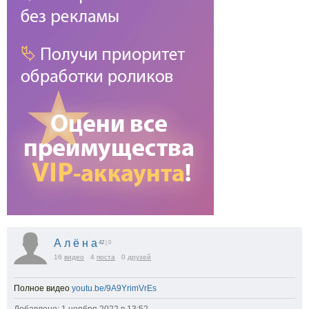
А л ё н а
42
| 0
16
видео
4
поста
0
друзей
Полное видео
youtu.be/9A9YrimVrEs
Добавлено: 1 ноября 2022 в 13:52