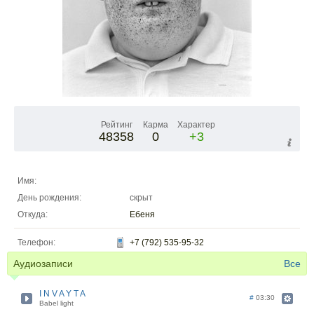
Рейтинг
Карма
Характер
48358
0
+3
Имя:
День рождения:
скрыт
Откуда:
Ебеня
Телефон:
+7 (792) 535-95-32
Аудиозаписи
Все
I N V A Y T A
#
03:30
Babel light