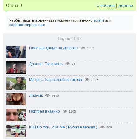
Стена
0
с начала
|
дерево
Чтобы писать и оценивать комментарии нужно
войти
или
зарегистрироваться
Видео
1097
Половая драма на допросе
3002
Драгни - Твою мать
74
Матрос Полевая к бою готова
1337
Лифчик
8640
Поиграл в казино
1195
KiKi Do You Love Me ( Русская версия )
596