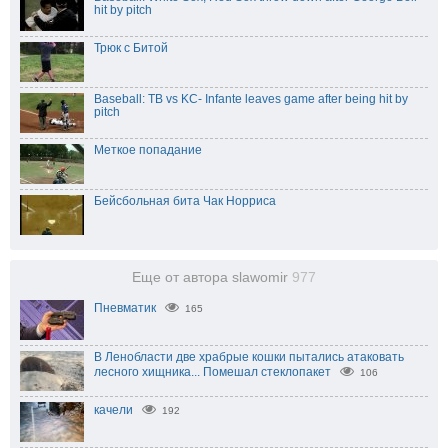
hit by pitch
Трюк с Битой
Baseball: TB vs KC- Infante leaves game after being hit by
pitch
Меткое попадание
Бейсбольная бита Чак Норриса
Еще от автора slawomir
977
Пневматик
165
В Ленобласти две храбрые кошки пытались атаковать
лесного хищника... Помешал стеклопакет⁠
106
качели
192