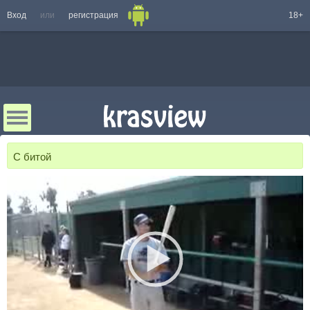
Вход
или
регистрация
18+
C битой