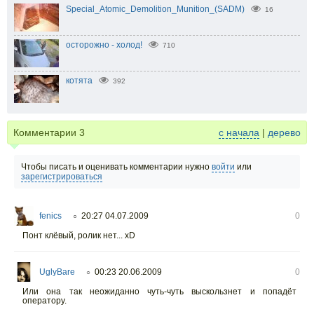
Special_Atomic_Demolition_Munition_(SADM)
16
осторожно - холод!
710
котята
392
Комментарии
3
с начала
|
дерево
Чтобы писать и оценивать комментарии нужно
войти
или
зарегистрироваться
fenics
20:27 04.07.2009
0
○
Понт клёвый, ролик нет... xD
UglyBare
00:23 20.06.2009
0
○
Или она так неожиданно чуть-чуть выскользнет и попадёт
оператору.