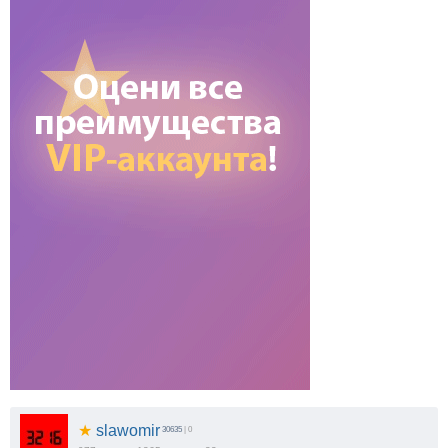
★
slawomir
30635
| 0