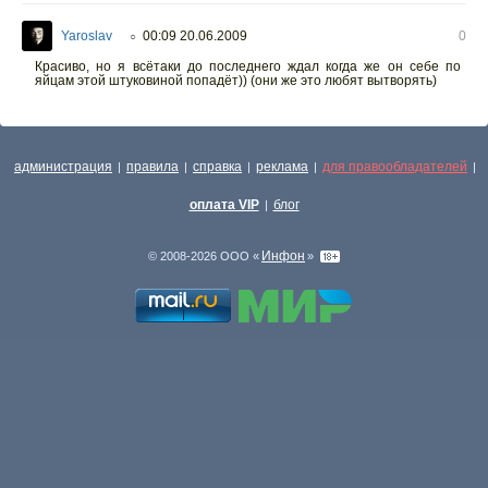
Yaroslav
00:09 20.06.2009
0
○
Красиво, но я всётаки до последнего ждал когда же он себе по
яйцам этой штуковиной попадёт)) (они же это любят вытворять)
администрация
правила
справка
реклама
для правообладателей
|
|
|
|
|
оплата VIP
блог
|
Инфон
© 2008-2026 ООО «
»