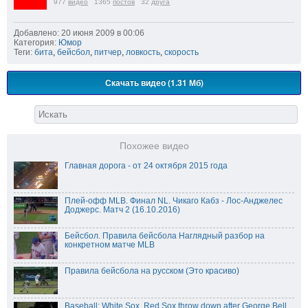
977
видео
1365
постов
32
друга
Добавлено: 20 июня 2009 в 00:06
Категория:
Юмор
Теги:
бита
,
бейсбол
,
питчер
,
ловкость
,
скорость
Скачать видео (1.31 Мб)
Похожее видео
Главная дорога - от 24 октября 2015 года
Плей-офф MLB. Финал NL. Чикаго Кабз - Лос-Анджелес
Доджерс. Матч 2 (16.10.2016)
Бейсбол. Правила бейсбола Наглядный разбор на
конкретном матче MLB
Правила бейсбола на русском (Это красиво)
Baseball: White Sox, Red Sox throw down after George Bell