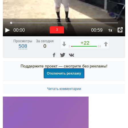
1x
00:00
00:59
3
Просмотры
За сегодня
+22
508
0
2
24
Поддержите проект — смотрите без рекламы!
Отключить рекламу
Читать комментарии