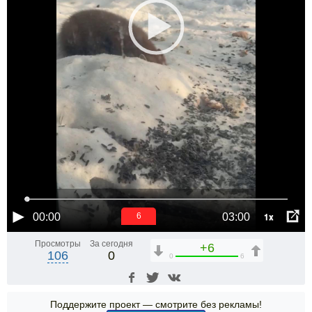
1x
00:00
03:00
6
Просмотры
За сегодня
+6
106
0
0
6
Поддержите проект — смотрите без рекламы!