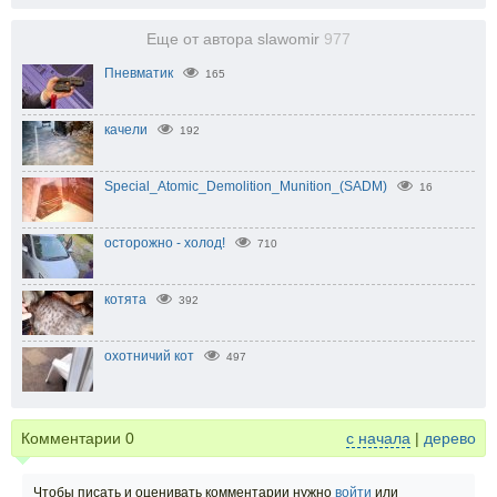
Еще от автора slawomir
977
Пневматик
165
качели
192
Special_Atomic_Demolition_Munition_(SADM)
16
осторожно - холод!
710
котята
392
охотничий кот
497
Комментарии
0
с начала
|
дерево
Чтобы писать и оценивать комментарии нужно
войти
или