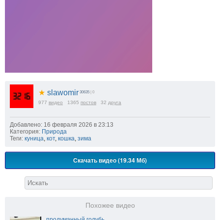
★
slawomir
30635
| 0
977
видео
1365
постов
32
друга
Добавлено: 16 февраля 2026 в 23:13
Категория:
Природа
Теги:
куница
,
кот
,
кошка
,
зима
Скачать видео (19.34 Мб)
Похожее видео
продуманный голубь