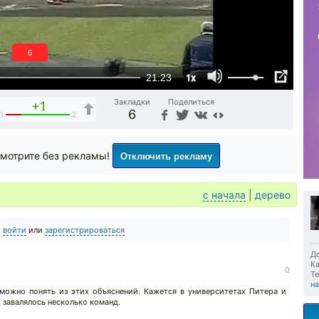
6
1x
21:23
Закладки
Поделиться
+1
6
1
2
Отключить рекламу
мотрите без рекламы!
с начала
|
дерево
о
войти
или
зарегистрироваться
До
Ка
0
Те
н
 можно понять из этих объяснений. Кажется в университетах Питера и
 завалялось несколько команд.