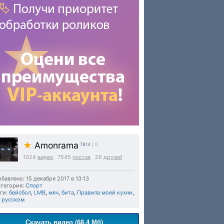
★
Amonrama
7814
| 0
1024
видео
7545
постов
26
друзей
бавлено: 15 декабря 2017 в 13:13
тегория:
Спорт
ги:
бейсбол
,
LMB
,
мяч
,
бита
,
Правила моей кухни
,
а русском
Скачать видео (68.4 Мб)