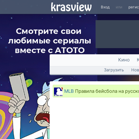
Вход
или
реги
Кино
Загрузить
Нов
MLB
Правила бейсбола на русско