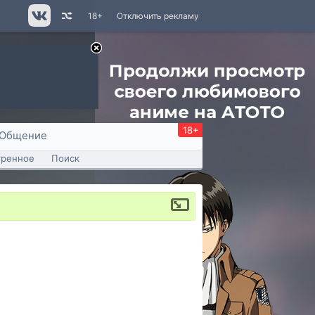
18+
Отключить рекламу
18+
Общение
тренное
Поиск