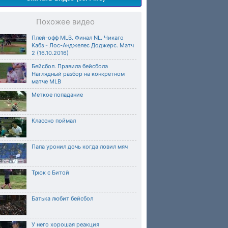
Похожее видео
Плей-офф MLB. Финал NL. Чикаго
Кабз - Лос-Анджелес Доджерс. Матч
2 (16.10.2016)
Бейсбол. Правила бейсбола
Наглядный разбор на конкретном
матче MLB
Меткое попадание
Классно поймал
Папа уронил дочь когда ловил мяч
Трюк с Битой
Батька любит бейсбол
У него хорошая реакция