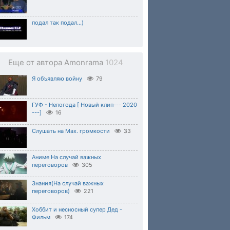
подал так подал...)
Еще от автора Amonrama
1024
Я объявляю войну
79
ГУФ - Непогода [ Новый клип--- 2020
---]
16
Слушать на Max. громкости
33
Аниме На случай важных
переговоров
305
Знания(На случай важных
переговоров)
221
Хоббит и несносный супер Дед -
Фильм
174