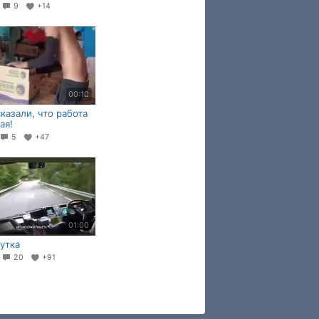
8
9
+14
00:10
сказали, что работа
ая!
5
+47
01:00
утка
6
20
+91