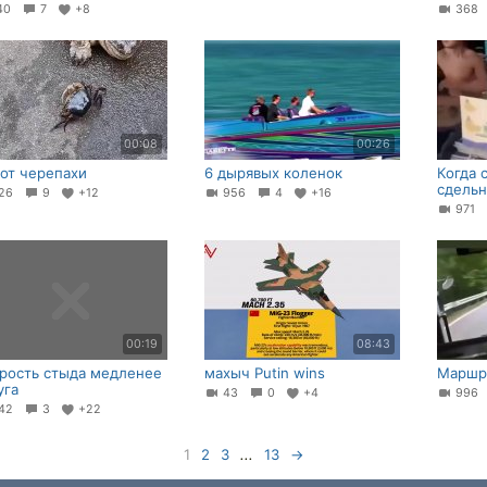
40
7
+8
36
00:08
00:26
 от черепахи
6 дырявых коленок
Когда 
сдельн
26
9
+12
956
4
+16
971
00:19
08:43
рость стыда медленее
махыч Putin wins
Маршр
уга
43
0
+4
99
42
3
+22
1
2
3
...
13
→