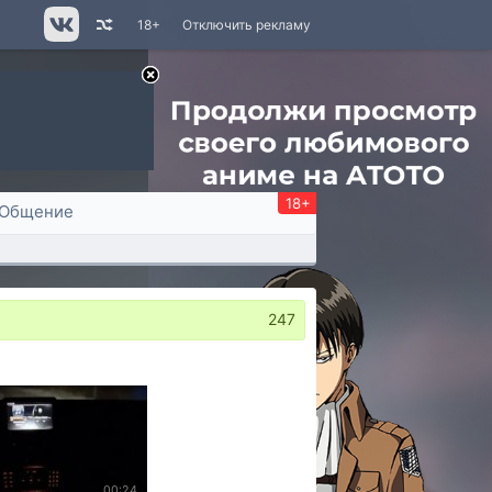
18+
Отключить рекламу
18+
Общение
247
00:24