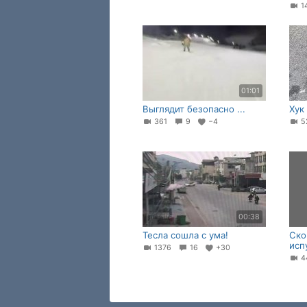
1
01:01
Выглядит безопасно ...
Хук
361
9
−4
5
00:38
Тесла сошла с ума!
Ско
исп
1376
16
+30
4