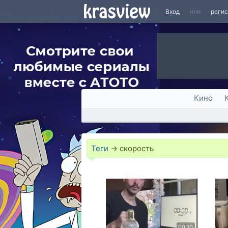
Вход
или
реги
Кино
Теги
→
скорость
00:10