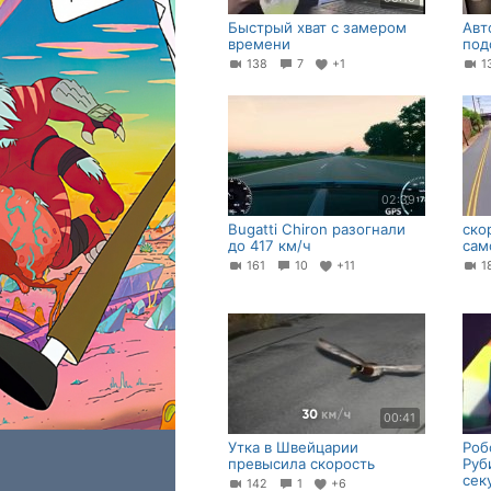
Быстрый хват с замером
Авт
времени
под
138
7
+1
1
02:39
Bugatti Chiron разогнали
ско
до 417 км/ч
сам
161
10
+11
1
00:41
Утка в Швейцарии
Роб
превысила скорость
Руб
сек
142
1
+6