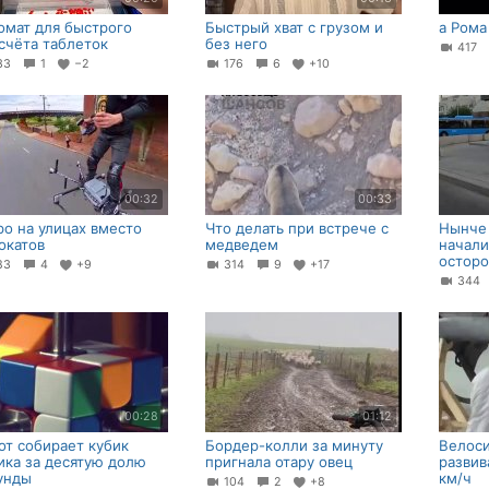
омат для быстрого
Быстрый хват с грузом и
а Рома
счёта таблеток
без него
417
33
1
−2
176
6
+10
00:32
00:33
ро на улицах вместо
Что делать при встрече с
Нынче
окатов
медведем
начали
остор
83
4
+9
314
9
+17
34
00:28
01:12
от собирает кубик
Бордер-колли за минуту
Велоси
ика за десятую долю
пригнала отару овец
развив
унды
км/ч⁠⁠
104
2
+8