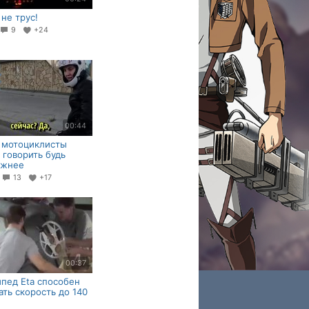
 не трус!
9
+24
00:44
 мотоциклисты
 говорить будь
ожнее
4
13
+17
00:37
пед Eta способен
ать скорость до 140