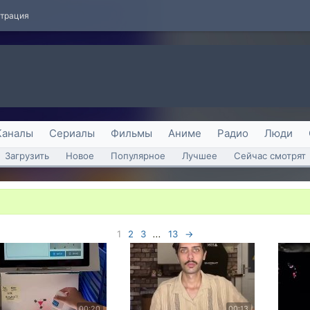
страция
Каналы
Сериалы
Фильмы
Аниме
Радио
Люди
Загрузить
Новое
Популярное
Лучшее
Сейчас смотрят
1
2
3
...
13
→
00:20
00:13