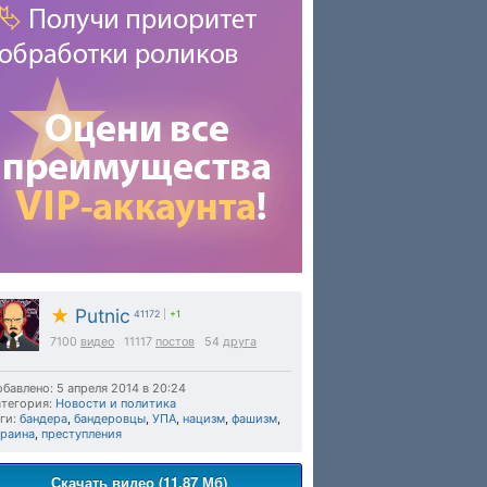
★
Putnic
41172
|
+1
7100
видео
11117
постов
54
друга
бавлено: 5 апреля 2014 в 20:24
тегория:
Новости и политика
ги:
бандера
,
бандеровцы
,
УПА
,
нацизм
,
фашизм
,
краина
,
преступления
Скачать видео (11.87 Мб)