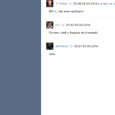
★
Putnic
20:48 05.04.2014
в ответ на 
○
@
Вго
,
там жеж наоборот
Вго
20:42 05.04.2014
○
Путник, хлеб у Федьки не отнимай)
AntiTerror
20:27 05.04.2014
○
трек