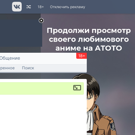
18+
Отключить рекламу
18+
Общение
тренное
Поиск