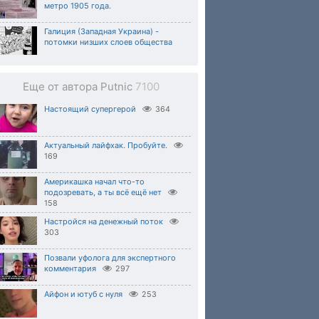
метро 1905 года.
Галиция (Западная Украина) -
потомки низших слоев общества
Еще от автора Putnic
7100
Настоящий супергерой
364
Актуальный лайфхак. Пробуйте.
169
Америкашка начал что-то
подозревать, а ты всё ещё нет
158
Настройся на денежный поток
303
Позвали уфолога для экспертного
комментария
297
Айфон и ютуб с нуля
253