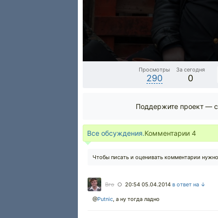
Просмотры
За сегодня
290
0
Поддержите проект — с
Все обсуждения.
Комментарии
4
Чтобы писать и оценивать комментарии нужн
Вго
20:54 05.04.2014
в ответ на ↓
○
@
Putnic
,
а ну тогда ладно