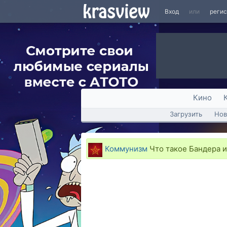
Вход
или
реги
Кино
Загрузить
Нов
Коммунизм
Что такое Бандера и