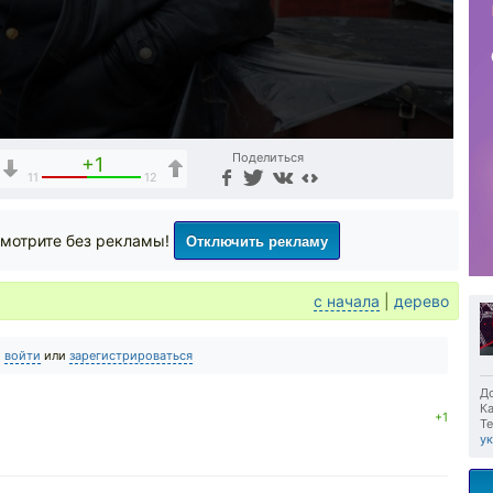
Поделиться
+1
11
12
Отключить рекламу
мотрите без рекламы!
с начала
|
дерево
о
войти
или
зарегистрироваться
До
Ка
+1
Те
у