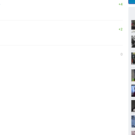
↓
+4
+2
0