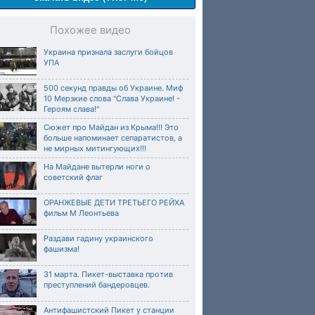
Похожее видео
Украина признала заслуги бойцов
УПА
500 секунд правды об Украине. Миф
10 Мерзкие слова ''Слава Украине! -
Героям слава!''
Сюжет про Майдан из Крыма!!! Это
больше напоминает сепаратистов, а
не мирных митингующих!!!
На Майдане вытерли ноги о
советский флаг
ОРАНЖЕВЫЕ ДЕТИ ТРЕТЬЕГО РЕЙХА
фильм М Леонтьева
Раздави гадину украинского
фашизма!
31 марта. Пикет-выставка против
преступлений бандеровцев.
Антифашистский Пикет у станции