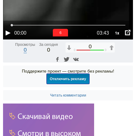
1x
00:00
03:43
6
Просмотры
За сегодня
0
0
0
0
0
Поддержите проект — смотрите без рекламы!
Отключить рекламу
Читать комментарии