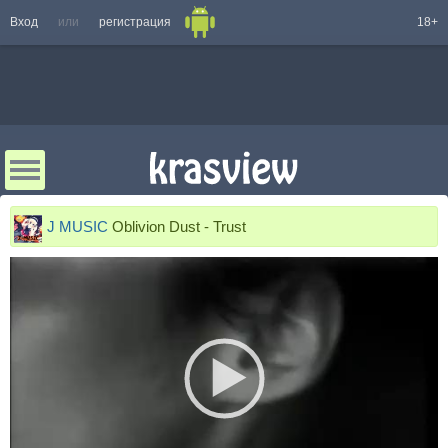
Вход
или
регистрация
18+
J MUSIC
Oblivion Dust - Trust