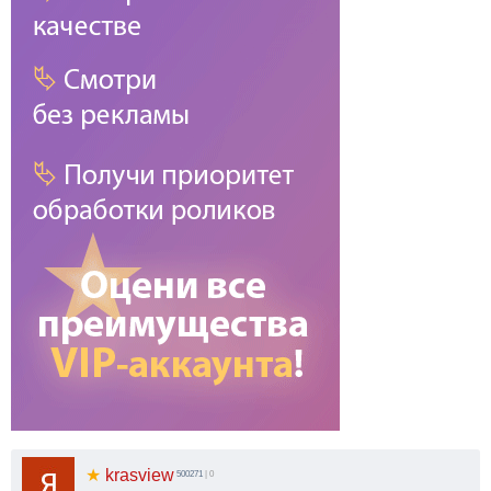
★
krasview
500271
| 0