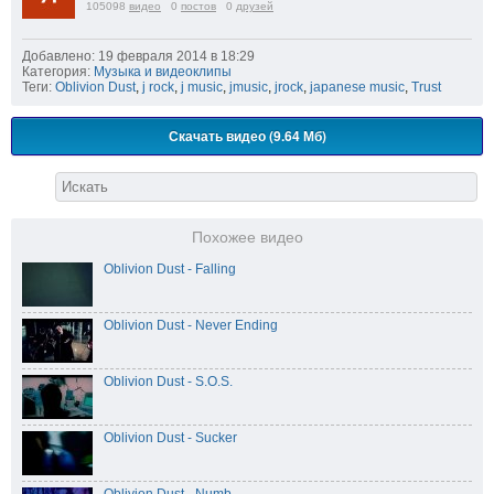
105098
видео
0
постов
0
друзей
Добавлено: 19 февраля 2014 в 18:29
Категория:
Музыка и видеоклипы
Теги:
Oblivion Dust
,
j rock
,
j music
,
jmusic
,
jrock
,
japanese music
,
Trust
Скачать видео (9.64 Мб)
Похожее видео
Oblivion Dust - Falling
Oblivion Dust - Never Ending
Oblivion Dust - S.O.S.
Oblivion Dust - Sucker