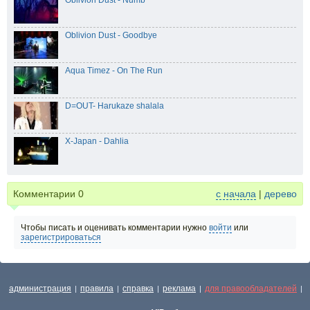
Oblivion Dust - Numb
Oblivion Dust - Goodbye
Aqua Timez - On The Run
D=OUT- Harukaze shalala
X-Japan - Dahlia
Комментарии
0
с начала
|
дерево
Чтобы писать и оценивать комментарии нужно
войти
или
зарегистрироваться
администрация
правила
справка
реклама
для правообладателей
|
|
|
|
|