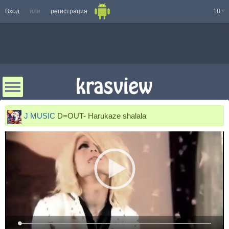
Вход
или
регистрация
18+
J MUSIC
D=OUT- Harukaze shalala