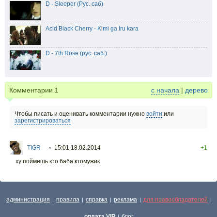
D - Sleeper (Рус. саб)
Acid Black Cherry - Kimi ga Iru kara
D - 7th Rose (рус. саб.)
Комментарии
1
с начала
|
дерево
Чтобы писать и оценивать комментарии нужно
войти
или
зарегистрироваться
TIGR
15:01 18.02.2014
+1
○
ху поймешь кто баба ктомужик
администрация
правила
справка
реклама
для правообладателей
|
|
|
|
|
оплата VIP
блог
|