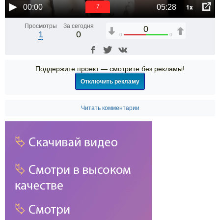
1x
00:00
05:28
6
Просмотры
За сегодня
0
1
0
0
0
Поддержите проект — смотрите без рекламы!
Отключить рекламу
Читать комментарии