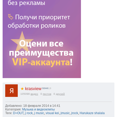
★
krasview
500440
| 0
105098
видео
0
постов
0
друзей
Добавлено: 18 февраля 2014 в 14:41
Категория:
Музыка и видеоклипы
Теги:
D=OUT
,
j rock
,
j music
,
visual kei
,
jmusic
,
jrock
,
Harukaze shalala