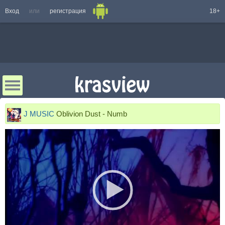
Вход
или
регистрация
18+
J MUSIC
Oblivion Dust - Numb