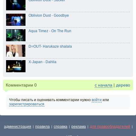
Oblivion Dust - Sucker
Oblivion Dust - Goodbye
Aqua Timez - On The Run
D=OUT- Harukaze shalala
X-Japan - Dahlia
Комментарии
0
с начала
|
дерево
Чтобы писать и оценивать комментарии нужно
войти
или
зарегистрироваться
администрация
правила
справка
реклама
для правообладателей
|
|
|
|
|