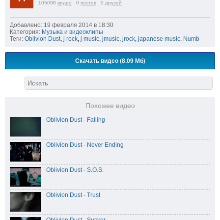
105098
видео
0
постов
0
друзей
Добавлено: 19 февраля 2014 в 18:30
Категория:
Музыка и видеоклипы
Теги:
Oblivion Dust
,
j rock
,
j music
,
jmusic
,
jrock
,
japanese music
,
Numb
Скачать видео (8.09 Мб)
Похожее видео
Oblivion Dust - Falling
Oblivion Dust - Never Ending
Oblivion Dust - S.O.S.
Oblivion Dust - Trust