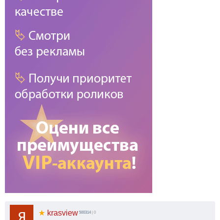
★
krasview
500314
| 0