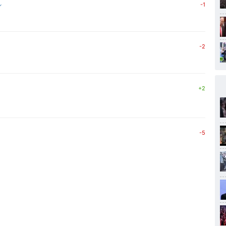
↓
-1
-2
+2
-5