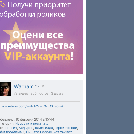
Warham
410
| 0
73
видео
360
постов
3
друга
ww.youtube.com/watch?v=IIOwR8Jepb4
бавлено: 10 февраля 2014 в 15:44
тегория:
Новости и политика
ги:
Россия
,
Кадыров
,
олимпиада
,
Герой России
,
чём проблема ?
,
Он - это Россия
,
уот так вот