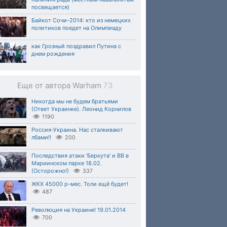
посвещается)
Байкот Сочи-2014: кто из немецких
политиков поедет на Олимпиаду
как Грозный поздравил Путина с
днем рождения
Еще от автора Warham
73
Никогда мы не будем братьями
(Ответ Украинке). Леонид Корнилов
1190
Россия-Украина. Нас сталкивают
лбами!!
200
Последствия атаки 'Беркута' и ВВ в
Мариинском парке 18.02.
(Осторожно!)
337
ЖКХ 45000 р-мес. Толи ещё будет!
487
Революция на Украине! 19.01.2014
700