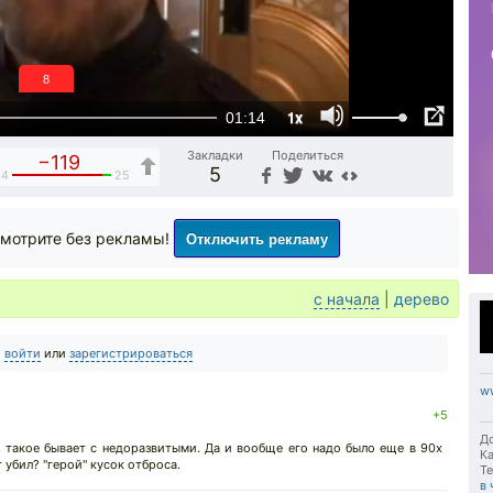
7
1x
01:14
Закладки
Поделиться
−119
5
44
25
Отключить рекламу
мотрите без рекламы!
с начала
|
дерево
о
войти
или
зарегистрироваться
w
+5
До
, такое бывает с недоразвитыми. Да и вообще его надо было еще в 90х
Ка
 убил? "герой" кусок отброса.
Те
в 