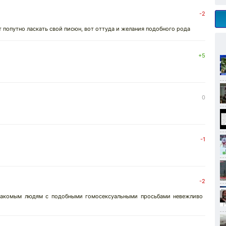
-2
т попутно ласкать свой писюн, вот оттуда и желания подобного рода
+5
0
-1
-2
езнакомым людям с подобными гомосексуальными просьбами невежливо