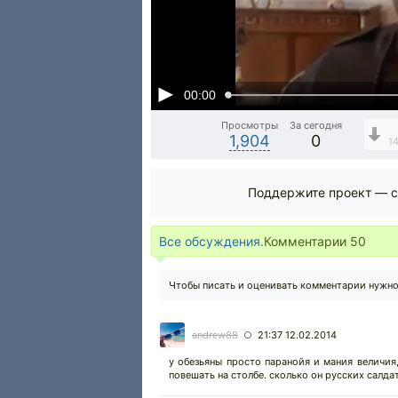
00:00
Просмотры
За сегодня
1,904
0
1
Поддержите проект — с
Все обсуждения.
Комментарии
50
Чтобы писать и оценивать комментарии нужн
andrew88
21:37 12.02.2014
○
у обезьяны просто паранойя и мания величия
повешать на столбе. сколько он русских салдат