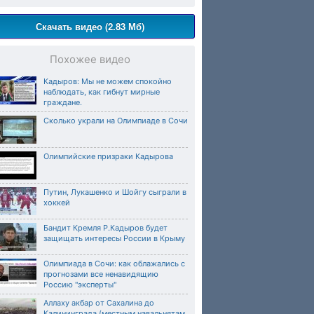
Скачать видео (2.83 Мб)
Похожее видео
Кадыров: Мы не можем спокойно
наблюдать, как гибнут мирные
граждане.
Сколько украли на Олимпиаде в Сочи
Олимпийские призраки Кадырова
Путин, Лукашенко и Шойгу сыграли в
хоккей
Бандит Кремля Р.Кадыров будет
защищать интересы России в Крыму
Олимпиада в Сочи: как облажались с
прогнозами все ненавидящию
Россию "эксперты"
Аллаху акбар от Сахалина до
Калининграда (местным навальнятам