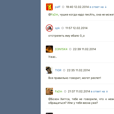
paff
19:40 12.02.2014
в ответ на ↓
○
@
Fa2m
,
чушке когда надо писАть, она не може
spk
11:57 12.02.2014
○
отстрелить ему е6ало 0_о
D3N15K4
22:39 11.02.2014
○
Ужас..
TIGR
22:35 11.02.2014
○
Все правильно говорит, могет респет!
Fa2m
21:37 11.02.2014
в ответ на ↓
○
@Бозон Хиггса, тебе не говорили, что к н
обращаться? Или у тебя весна уже?