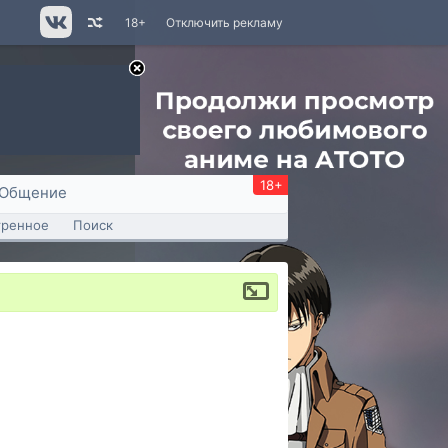
18+
Отключить рекламу
18+
Общение
тренное
Поиск