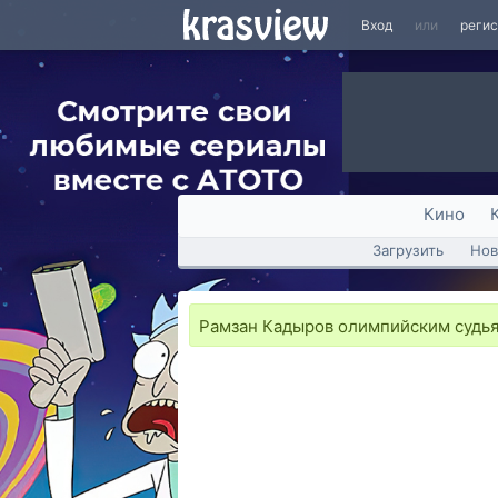
Вход
или
реги
Кино
Загрузить
Нов
Рамзан Кадыров олимпийским судья