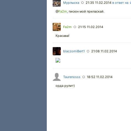
Мурлыска
21:35 11.02.2014
в ответ на 
○
@
Fa2m
,
писюн мой приласкай.
Fa2m
21:15 11.02.2014
○
Красава!
blaczomiBert1
21:08 11.02.2014
○
Taurenosss
18:52 11.02.2014
○
орда рулит)