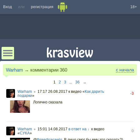
Вход
или
регистрация
18+
Warham
→ комментарии
360
с начала
1
2
3
...
36
→
Warham
17:17 26.08.2017
к видео «
Как дарить
○
-3
подарки
»
Логично сказала
Warham
15:01 14.08.2017
в ответ на ↓
к видео
○
0
«
СУКА
»
@
threediceceelo
,
В лицо смог бы ему это сказать?)