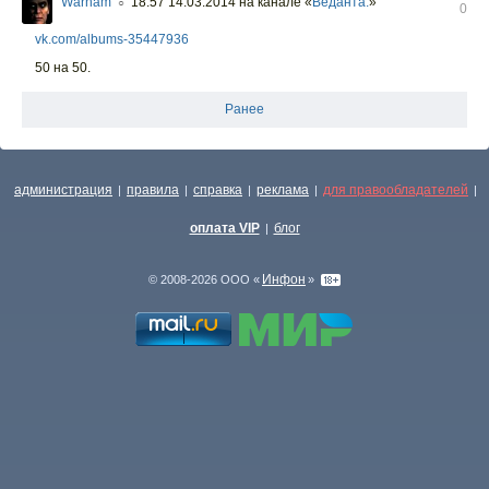
Warham
18:57 14.03.2014
на канале «
Веданта.
»
○
0
vk.com/albums-35447936
50 на 50.
Ранее
администрация
правила
справка
реклама
для правообладателей
|
|
|
|
|
оплата VIP
блог
|
Инфон
© 2008-2026 ООО «
»