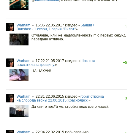
Warham
16:06 22.05.2017
к видео «
Банши /
○
+1
Banshee - 1 сезон, 1 серия "Пилот"
»
Отчаяние, или же надломленность гг с первых секунд
передано отлично.
Warham
17:22 21.05.2017
к видео «
Школота
○
+5
выхватила затрещину.
»
НА НАХУЙ!
Warham
22:31 22.06.2015
к видео «
горит стройка
○
+3
на слобода весны 22.06.2015(Красноярск)
»
Да как-то пох#й же, стройка ведь всего лишь).
Warham
22:04 22.02.2015
к обновлению
○