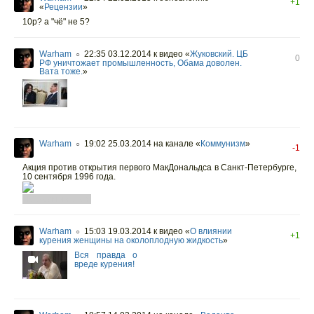
+1
«
Рецензии
»
10р? а "чё" не 5?
Warham
22:35 03.12.2014
к видео «
Жуковский. ЦБ
○
0
РФ уничтожает промышленность, Обама доволен.
Вата тоже.
»
Warham
19:02 25.03.2014
на канале «
Коммунизм
»
○
-1
Акция против открытия первого МакДональдса в Санкт-Петербурге,
10 сентября 1996 года.
ГМО для народа.
Warham
15:03 19.03.2014
к видео «
О влиянии
○
+1
курения женщины на околоплодную жидкость
»
Вся правда о
вреде курения!