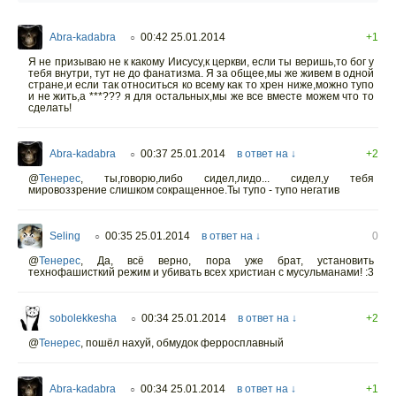
Abra-kadabra
00:42 25.01.2014
+1
○
Я не призываю не к какому Иисусу,к церкви, если ты веришь,то бог у
тебя внутри, тут не до фанатизма. Я за общее,мы же живем в одной
стране,и если так относиться ко всему как то хрен ниже,можно тупо
и не жить,а ***??? я для остальных,мы же все вместе можем что то
сделать!
Abra-kadabra
00:37 25.01.2014
в ответ на ↓
+2
○
@
Тенерес
,
ты,говорю,либо сидел,лидо... сидел,у тебя
мировоззрение слишком сокращенное.Ты тупо - тупо негатив
Seling
00:35 25.01.2014
в ответ на ↓
0
○
@
Тенерес
,
Да, всё верно, пора уже брат, установить
технофашисткий режим и убивать всех христиан с мусульманами! :3
sobolekkesha
00:34 25.01.2014
в ответ на ↓
+2
○
@
Тенерес
,
пошёл нах
уй, обмудок ферросплавный
Abra-kadabra
00:34 25.01.2014
в ответ на ↓
+1
○