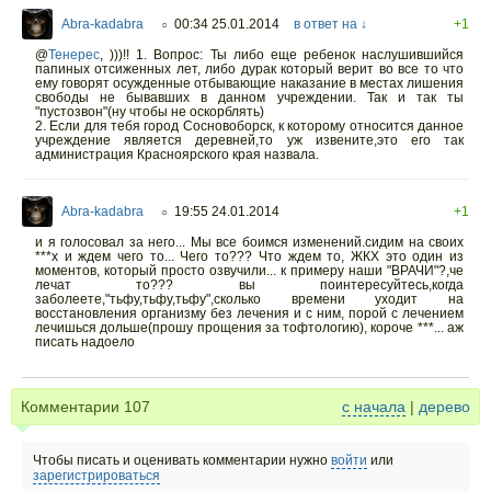
Abra-kadabra
00:34 25.01.2014
в ответ на ↓
+1
○
@
Тенерес
,
)))!! 1. Вопрос: Ты либо еще ребенок наслушившийся
папиных отсиженных лет, либо дурак который верит во все то что
ему говорят осужденные отбывающие наказание в местах лишения
свободы не бывавших в данном учреждении. Так и так ты
"пустозвон"(ну чтобы не оскорблять)
2. Если для тебя город Сосновоборск, к которому относится данное
учреждение является деревней,то уж извените,это его так
администрация Красноярского края назвала.
Abra-kadabra
19:55 24.01.2014
+1
○
и я голосовал за него... Мы все боимся изменений.сидим на своих
***х и ждем чего то... Чего то??? Что ждем то, ЖКХ это один из
моментов, который просто озвучили... к примеру наши "ВРАЧИ"?,че
лечат то??? вы поинтересуйтесь,когда
заболеете,"тьфу,тьфу,тьфу",сколько времени уходит на
восстановления организму без лечения и с ним, порой с лечением
лечишься дольше(прошу прощения за тофтологию), короче ***... аж
писать надоело
Комментарии
107
с начала
|
дерево
Чтобы писать и оценивать комментарии нужно
войти
или
зарегистрироваться