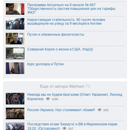
Программа Актуально на 8 канале № 667
"Общественность против повышения цен на тарифы
ЖКХ"
Нарастающая стабильность. 90 тысяч человек
вышвырнули на улицу за 9 месяцев в Англии
Путин и обиженные филателисты
Северная Корея о жизни в США. Угар)))
Курс доллара и Путин
Еще от автора Warham
73
Никогда мы не будем братьями (Ответ Украинке). Леонид
Корнилов
1190
Россия-Украина. Нас сталкивают лбами!!
200
Последствия атаки 'Беркута' и ВВ в Мариинском парке
18.02. (Осторожно!)
337