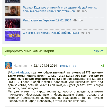
Рамзан Кадыров олимпийским судьям- Не дай Аллах,
если вы обидите наших спортсменов
1904
Революция на Украине! 19.01.2014
700
О боже как я люблю Российский фильмы
171
Информативные комментарии
скрыть
Hanuman
22:41 24.01.2014
в ответ на ↓
+2
○
@
Abra-kadabra
,
где же общественный патриотизм???? почему
такие темы поднимаются только тогда когда это кем то и где то
увидено,но после (максимум день) это все забывается!
Каналы
НФОР и Голос Людей Истины работают уже несколько лет, под
девизом:"Кто, если не мы?". Если каждый будет делать хоть самую
малость, дело пойдёт.
Мы уже знаем что народ терпит до какого-то предела, а потом
начинаются бессмысленные и беспощадные бунты, результаты
которых присваивают либерасты из телевизора. Так вот нужно
шевелиться и народ шевелить ДО того как всё началось.