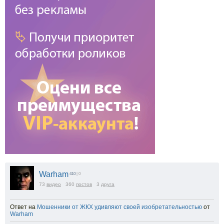
Warham
410
| 0
73
видео
360
постов
3
друга
Ответ на
Мошенники от ЖКХ удивляют своей изобретательностью
от
Warham