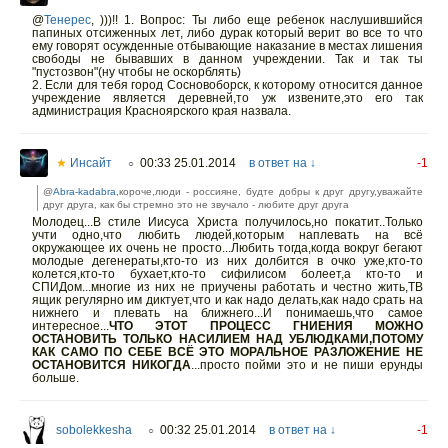
@
Тенерес
,
)))!! 1. Вопрос: Ты либо еще ребенок наслушившийся
папиных отсиженных лет, либо дурак который верит во все то что
ему говорят осужденные отбывающие наказание в местах лишения
свободы не бывавших в данном учреждении. Так и так ты
"пустозвон"(ну чтобы не оскорблять)
2. Если для тебя город Сосновоборск, к которому относится данное
учреждение является деревней,то уж извените,это его так
администрация Красноярского края назвала.
★
Инсайт
00:33 25.01.2014
в ответ на ↓
-1
○
@
Abra-kadabra
,короче,люди - россияне, будте добры к друг другу,уважайте
друг друга, как бы стремно это не звучало - любите друг друга
Молодец...В стиле Иисуса Христа получилось,но покатит..Только
учти одно,что любить людей,которым наплевать на всё
окружающее их очень не просто...Любить тогда,когда вокруг бегают
молодые дегенераты,кто-то из них долбится в очко уже,кто-то
колется,кто-то бухает,кто-то сифилисом болеет,а кто-то и
СПИДом...многие из них не приучены работать и честно жить,ТВ
ящик регулярно им диктует,что и как надо делать,как надо срать на
нижнего и плевать на ближнего...И понимаешь,что самое
интересное...
ЧТО ЭТОТ ПРОЦЕСС ГНИЕНИЯ МОЖНО
ОСТАНОВИТЬ ТОЛЬКО НАСИЛИЕМ НАД УБЛЮДКАМИ,ПОТОМУ
КАК САМО ПО СЕБЕ ВСЁ ЭТО МОРАЛЬНОЕ РАЗЛОЖЕНИЕ НЕ
ОСТАНОВИТСЯ НИКОГДА
...просто пойми это и не пиши ерунды
больше.
sobolekkesha
00:32 25.01.2014
в ответ на ↓
-1
○