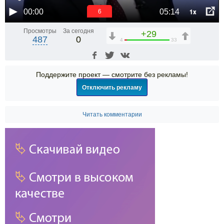
1x
00:00
05:14
6
Просмотры
За сегодня
+29
487
0
4
33
Поддержите проект — смотрите без рекламы!
Отключить рекламу
Читать комментарии