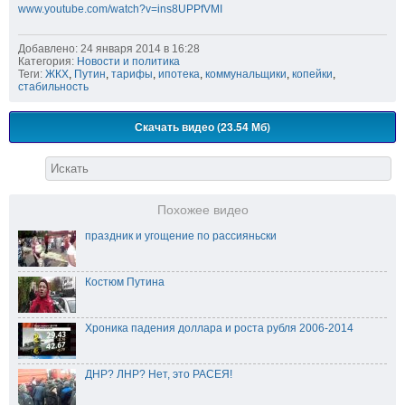
www.youtube.com/watch?v=ins8UPPfVMI
Добавлено: 24 января 2014 в 16:28
Категория:
Новости и политика
Теги:
ЖКХ
,
Путин
,
тарифы
,
ипотека
,
коммунальщики
,
копейки
,
стабильность
Скачать видео (23.54 Мб)
Похожее видео
праздник и угощение по рассияньски
Костюм Путина
Хроника падения доллара и роста рубля 2006-2014
ДНР? ЛНР? Нет, это РАСЕЯ!