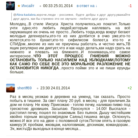
★
Инсайт
00:33 25.01.2014
в ответ на ↓
-1
○
@
Abra-kadabra
,короче,люди - россияне, будте добры к друг другу,уважайте
друг друга, как бы стремно это не звучало - любите друг друга
Молодец...В стиле Иисуса Христа получилось,но покатит..Только
учти одно,что любить людей,которым наплевать на всё
окружающее их очень не просто...Любить тогда,когда вокруг бегают
молодые дегенераты,кто-то из них долбится в очко уже,кто-то
колется,кто-то бухает,кто-то сифилисом болеет,а кто-то и
СПИДом...многие из них не приучены работать и честно жить,ТВ
ящик регулярно им диктует,что и как надо делать,как надо срать на
нижнего и плевать на ближнего...И понимаешь,что самое
интересное...
ЧТО ЭТОТ ПРОЦЕСС ГНИЕНИЯ МОЖНО
ОСТАНОВИТЬ ТОЛЬКО НАСИЛИЕМ НАД УБЛЮДКАМИ,ПОТОМУ
КАК САМО ПО СЕБЕ ВСЁ ЭТО МОРАЛЬНОЕ РАЗЛОЖЕНИЕ НЕ
ОСТАНОВИТСЯ НИКОГДА
...просто пойми это и не пиши ерунды
больше.
sheriff69
23:30 24.01.2014
+2
○
Раз в месяц уезжаю в деревню на уикенд, так сказать. Просто
побыть в тишине. За свет плачу 20 руб. в месяц - для приличия.За
дом не плачу. Не кому. Приезжаю - топлю печку, наливаю пивко под
трескотню дровишек. Засыпаю. Проснулся - 14.00! Выспался -
растопил печку, пошел по знакомым. Без пьянок. Дышу чистейшим
хвойно горным воздухом(рядом Саяны).тишина везде. Оглохнуть
можно.И все это на двое с половиной суток.Потом опять в газовую
камеру:)К пробкам, жковцам, налоговикам, дпсникам, командорам...
Эх, жисть!До выходных в конце месяца...