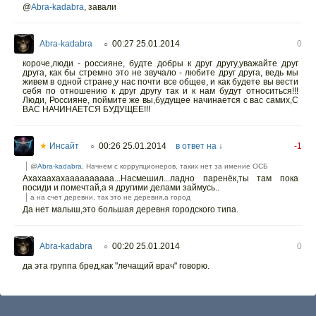
@
Abra-kadabra
,
завали
Abra-kadabra
00:27 25.01.2014
0
○
короче,люди - россияне, будте добры к друг другу,уважайте друг
друга, как бы стремно это не звучало - любите друг друга, ведь мы
живем в одной стране,у нас почти все общее, и как будете вы вести
себя по отношению к друг другу так и к нам будут относиться!!!
Люди, Россияне, поймите же вы,будущее начинается с вас самих,С
ВАС НАЧИНАЕТСЯ БУДУЩЕЕ!!!
★
Инсайт
00:26 25.01.2014
в ответ на ↓
-1
○
@
Abra-kadabra
, Начнем с коррупционеров, таких нет за имение ОСБ
Ахахаахахаааааааааа...Насмешил...ладно паренёк,ты там пока
посиди и помечтай,а я другими делами займусь..
а на счет деревни, так это не деревня,а город
Да нет малыш,это большая деревня городского типа.
Abra-kadabra
00:20 25.01.2014
0
○
да эта группа бред,как "лечащий врач" говорю.