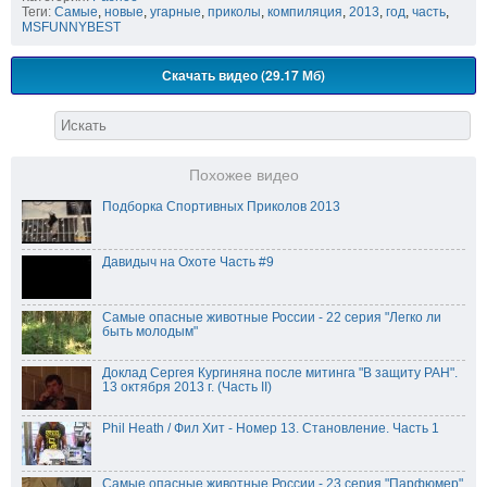
Теги:
Самые
,
новые
,
угарные
,
приколы
,
компиляция
,
2013
,
год
,
часть
,
MSFUNNYBEST
Скачать видео (29.17 Мб)
Похожее видео
Подборка Спортивных Приколов 2013
Давидыч на Охоте Часть #9
Самые опасные животные России - 22 серия "Легко ли
быть молодым"
Доклад Сергея Кургиняна после митинга "В защиту РАН".
13 октября 2013 г. (Часть II)
Phil Heath / Фил Хит - Номер 13. Становление. Часть 1
Самые опасные животные России - 23 серия "Парфюмер"