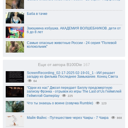
Баба в тачке
Заюшкина избушка. АКАДЕМИЯ ВОЛШЕБНИКОВ. дети от
6 до 8 лет
Самые опасные животные России - 24 серия "Полевой
колокольчик"
Еще от автора B100Die
167
ScreenRecording_02-17-2025 02-19-01_1 - ИИ решает
загадку из фильма Последнее Замыкание. Конец Света
64
“Одни из нас” Джоэл передает Биллу предсмертную
записку Фрэнка - отрывок из игры The Last of Us Геймплей
Геймплэй Gameplay
225
Что ты знаешь о воине (озвучка Rumble)
123
Майя Файнс - Путешествие через Чакры - 7 Чакра
868