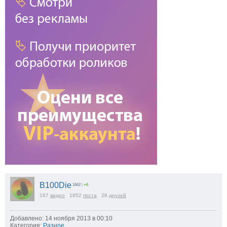
B100Die
1662
|
+6
167
видео
1852
поста
28
друзей
Добавлено: 14 ноября 2013 в 00:10
Категория:
Разное