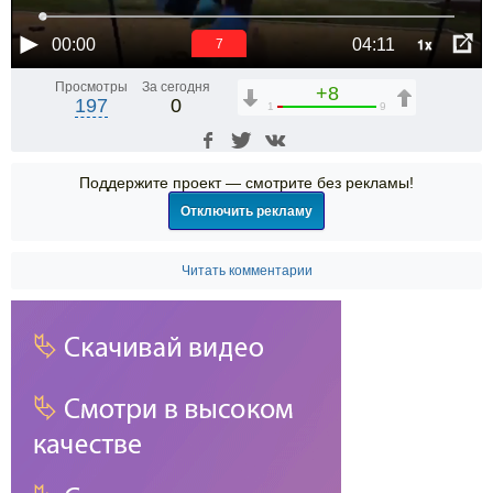
1x
00:00
04:11
6
Просмотры
За сегодня
+8
197
0
1
9
Поддержите проект — смотрите без рекламы!
Отключить рекламу
Читать комментарии