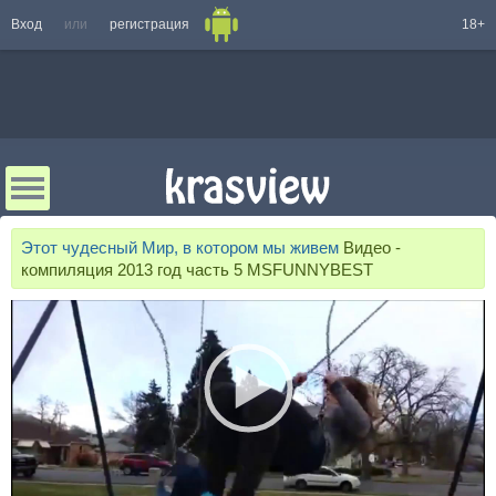
Вход
или
регистрация
18+
Этот чудесный Мир, в котором мы живем
Видео -
компиляция 2013 год часть 5 MSFUNNYBEST