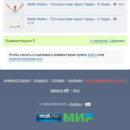
Майя Файнс - Путешествие через Чакры - 6 Чакра
859
Майя Файнс - Путешествие через Чакры - 5 Чакра
1178
Комментарии
0
с начала
|
дерево
Чтобы писать и оценивать комментарии нужно
войти
или
зарегистрироваться
администрация
правила
справка
реклама
для правообладателей
|
|
|
|
|
оплата VIP
блог
|
Инфон
© 2008-2026 ООО «
»