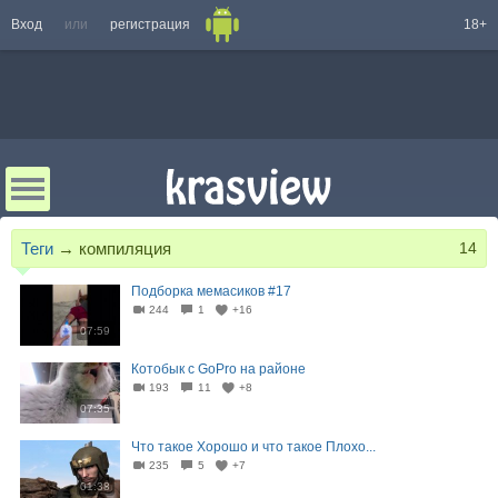
Вход
или
регистрация
18+
Теги
→
компиляция
14
Подборка мемасиков #17
244
1
+16
07:59
Котобык с GoPro на районе
193
11
+8
07:35
Что такое Хорошо и что такое Плохо...
235
5
+7
01:38