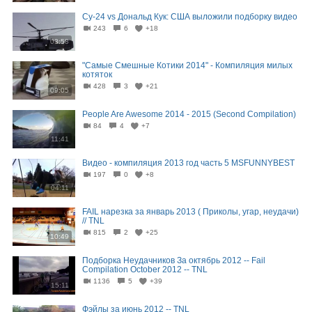
Су-24 vs Дональд Кук: США выложили подборку видео
243
6
+18
03:58
"Самые Смешные Котики 2014" - Компиляция милых
котяток
428
3
+21
09:05
People Are Awesome 2014 - 2015 (Second Compilation)
84
4
+7
11:41
Видео - компиляция 2013 год часть 5 MSFUNNYBEST
197
0
+8
04:11
FAIL нарезка за январь 2013 ( Приколы, угар, неудачи)
// TNL
815
2
+25
10:49
Подборка Неудачников За октябрь 2012 -- Fail
Compilation October 2012 -- TNL
1136
5
+39
15:11
Фэйлы за июнь 2012 -- TNL