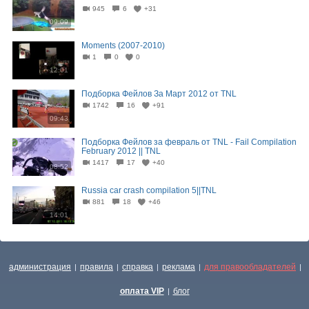
945
6
+31
09:09
Moments (2007-2010)
1
0
0
12:01
Подборка Фейлов За Март 2012 от TNL
1742
16
+91
09:43
Подборка Фейлов за февраль от TNL - Fail Compilation
February 2012 || TNL
1417
17
+40
08:52
Russia car crash compilation 5||TNL
881
18
+46
14:01
администрация
правила
справка
реклама
для правообладателей
|
|
|
|
|
оплата VIP
блог
|