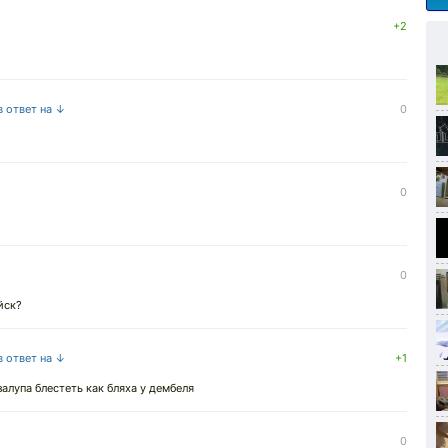
+2
в ответ на ↓
0
0
0
йск?
в ответ на ↓
+1
залупа блестеть как бляха у дембеля
0