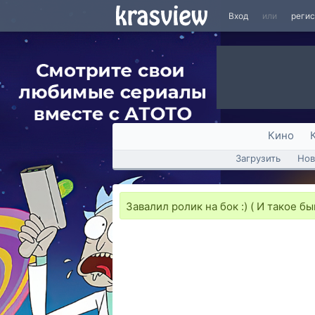
Вход
или
реги
Кино
Загрузить
Нов
Завалил ролик на бок :) ( И такое бы