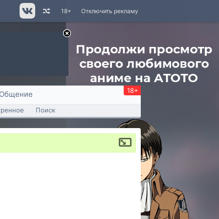
18+
Отключить рекламу
18+
Общение
тренное
Поиск