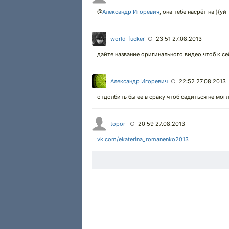
@
Александр Игоревич
, она тебе насрёт на }{уй
world_fucker
23:51 27.08.2013
○
дайте название оригинального видео,чтоб к се
Александр Игоревич
22:52 27.08.2013
○
отдолбить бы ее в сраку чтоб садиться не могл
topor
20:59 27.08.2013
○
vk.com/ekaterina_romanenko2013