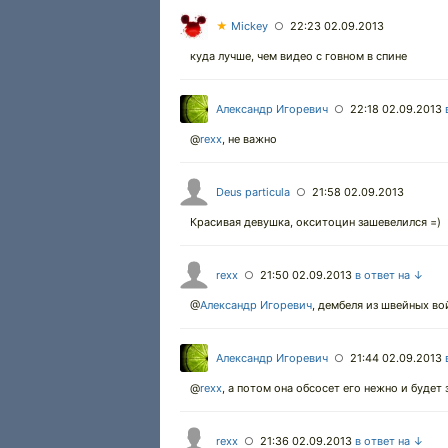
★
Mickey
22:23 02.09.2013
○
куда лучше, чем видео с говном в спине
Александр Игоревич
22:18 02.09.2013
○
@
rexx
,
не важно
Deus particula
21:58 02.09.2013
○
Красивая девушка, окситоцин зашевелился =)
rexx
21:50 02.09.2013
в ответ на ↓
○
@
Александр Игоревич
, дембеля из швейных во
Александр Игоревич
21:44 02.09.2013
○
@
rexx
,
а потом она обсосет его нежно и будет 
rexx
21:36 02.09.2013
в ответ на ↓
○