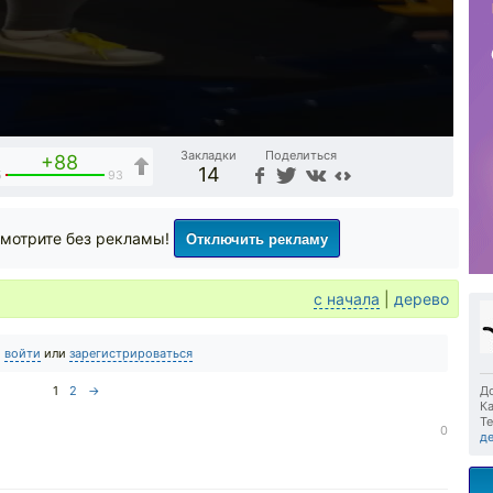
Закладки
Поделиться
+88
14
5
93
Отключить рекламу
мотрите без рекламы!
с начала
|
дерево
о
войти
или
зарегистрироваться
1
2
→
До
Ка
Те
0
д