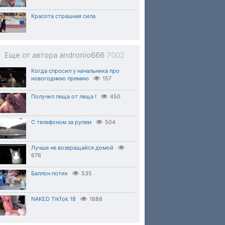
Красота страшная сила
Еще от автора andronio666
7002
Когда спросил у начальника про
новогоднюю премию
157
Получил леща от леща !
450
С телефоном за рулем
504
Лучше не возвращайся домой
676
Баллон потик
535
NAKED TikTok 18
1888