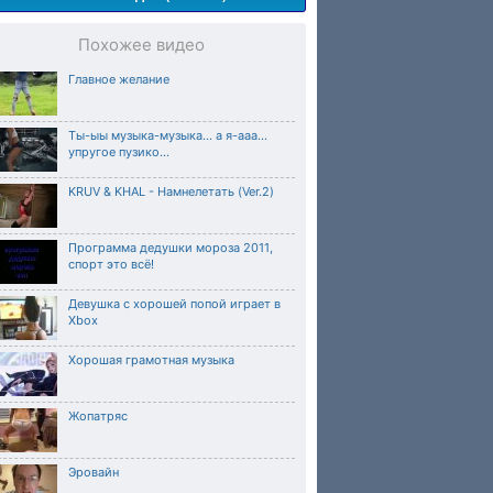
Похожее видео
Главное желание
Ты-ыы музыка-музыка... а я-ааа...
упругое пузико...
KRUV & KHAL - Намнелетать (Ver.2)
Программа дедушки мороза 2011,
спорт это всё!
Девушка с хорошей попой играет в
Xbox
Хорошая грамотная музыка
Жопатряс
Эровайн