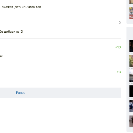
 - скажет ,что кончила так
0
бе добавить :3
+10
а!
+3
Ранее