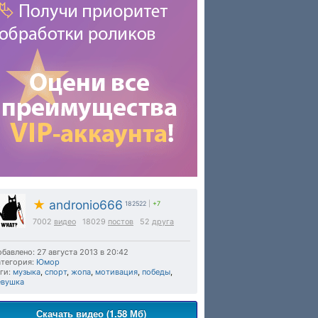
★
andronio666
182522
|
+7
7002
видео
18029
постов
52
друга
бавлено: 27 августа 2013 в 20:42
тегория:
Юмор
ги:
музыка
,
спорт
,
жопа
,
мотивация
,
победы
,
евушка
Скачать видео (1.58 Мб)