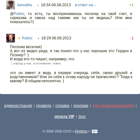
karvalho
18:34 06.08.2013
в ответ на ↓
+1
○
@
Putnic
,
то есть, ты воспринимаешь песенку на свой счет, и
сарказма и смеха над такими как ты не видишь? Или мне
показалось?)
★
Putnic
18:29 06.08.2013
-1
○
Песенка веселая)
А вот из видео ряда, я так понял что у нас хорошие это Гордон и
Познер? :)
И когда кто-то пишет, например, что
народ у нас, в основном, говно
это он имеет в виду, в первую очередь себя, своих друзей и
родственников? Или он себя к этому народу не причисляет? Тогда к
какому? В общем непонятно :)
администрация
правила
справка
реклама
для правообладателей
|
|
|
|
|
оплата VIP
блог
|
Инфон
© 2008-2026 ООО «
»