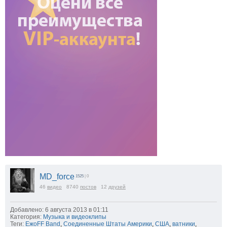
MD_force
1525
| 0
46
видео
8740
постов
12
друзей
Добавлено: 6 августа 2013 в 01:11
Категория:
Музыка и видеоклипы
Теги:
ЕжоFF Band
,
Соединенные Штаты Америки
,
США
,
ватники
,