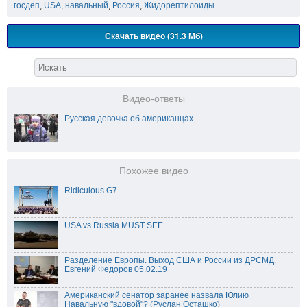
госдеп
,
USA
,
навальный
,
Россия
,
Жидорептилоиды
Скачать видео (31.3 Мб)
Видео-ответы
Русская девочка об американцах
Похожее видео
Ridiculous G7
USA vs Russia MUST SEE
Разделение Европы. Выход США и России из ДРСМД.
Евгений Федоров 05.02.19
Американский сенатор заранее назвала Юлию
Навальную "вдовой"? (Руслан Осташко)