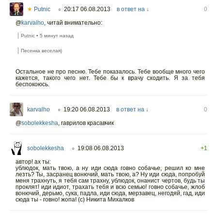
★
Putnic
20:17 06.08.2013
в ответ на ↓
0
○
@
karvalho
,
читай внимательно:
Putnic • 5 минут назад
Песенка веселая)
Остальное не про песню. Тебе показалось. Тебе вообще много чего
кажется, такого чего нет. Тебе бы к врачу сходить. Я за тебя
беспокоюсь.
karvalho
19:20 06.08.2013
в ответ на ↓
0
○
@
sobolekkesha
,
гаврилов красавчик
sobolekkesha
19:08 06.08.2013
+1
○
автор! ах ты:
ублюдок, мать твою, а ну иди сюда г
овно собачье, решил ко мне
лезть? Ты, засранец вонючий, мать твою, а? Ну иди сюда, попробуй
меня трахнуть, я тебя сам трахну, ублюдок, онанист чертов, будь ты
проклят! иди идиот, трахать тебя и всю семью! г
овно собачье, жлоб
вонючий, дерьмо, сука, падла, иди сюда, мерзавец, негодяй, гад, иди
сюда ты - г
овно! ж
опа! (с) Никита Михалков