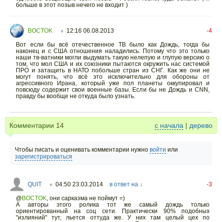
больше в этот позыв нечего не входит )
BOCTOK
12:16 06.08.2013
-4
○
Вот если бы всё отечественное ТВ было как Дождь, тогда бы
наконец и с США отношения наладились. Потому что это только
наши тв-ватники могли выдумать такую нелепую и глупую версию о
том, что мол США и их союзники пытаются окружить нас системой
ПРО и затащить в НАТО побольше стран из СНГ. Как же они не
могут понять, что всё это исключительно для обороны от
агрессивного Ирана, который уже пол планеты оккупировал и
повсюду содержит свои военные базы. Если бы не Дождь и CNN,
правду бы вообще не откуда было узнать.
Комментарии
14
с начала
|
дерево
Чтобы писать и оценивать комментарии нужно
войти
или
зарегистрироваться
QUIT
04:50 23.03.2014
в ответ на ↓
-3
○
@
BOCTOK
,
они сарказма не поймут =)
А авторы этого ролика тот же самый дождь только
ориентированный на соц сети. Практически 90% подобных
"излияний" тут, льется оттуда же. У них там целый цех по