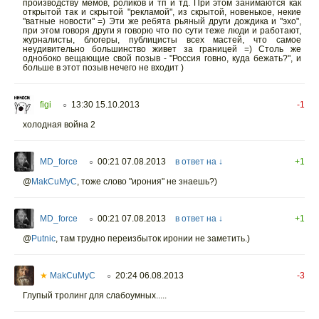
производству мемов, роликов и тп и тд. При этом занимаются как
открытой так и скрытой "рекламой", из скрытой, новенькое, некие
"ватные новости" =) Эти же ребята рьяный други дождика и "эхо",
при этом говоря други я говорю что по сути теже люди и работают,
журналисты, блогеры, публицисты всех мастей, что самое
неудивительно большинство живет за границей =) Столь же
однобоко вещающие свой позыв - "Россия говно, куда бежать?", и
больше в этот позыв нечего не входит )
figi
13:30 15.10.2013
-1
○
холодная война 2
MD_force
00:21 07.08.2013
в ответ на ↓
+1
○
@
MakCuMyC
,
тоже слово "ирония" не знаешь?)
MD_force
00:21 07.08.2013
в ответ на ↓
+1
○
@
Putnic
,
там трудно переизбыток иронии не заметить.)
★
MakCuMyC
20:24 06.08.2013
-3
○
Глупый тролинг для слабоумных.....