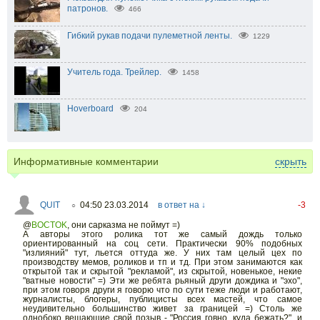
патронов.
466
Гибкий рукав подачи пулеметной ленты.
1229
Учитель года. Трейлер.
1458
Hoverboard
204
Информативные комментарии
скрыть
QUIT
04:50 23.03.2014
в ответ на ↓
-3
○
@
BOCTOK
,
они сарказма не поймут =)
А авторы этого ролика тот же самый дождь только
ориентированный на соц сети. Практически 90% подобных
"излияний" тут, льется оттуда же. У них там целый цех по
производству мемов, роликов и тп и тд. При этом занимаются как
открытой так и скрытой "рекламой", из скрытой, новенькое, некие
"ватные новости" =) Эти же ребята рьяный други дождика и "эхо",
при этом говоря други я говорю что по сути теже люди и работают,
журналисты, блогеры, публицисты всех мастей, что самое
неудивительно большинство живет за границей =) Столь же
однобоко вещающие свой позыв - "Россия говно, куда бежать?", и