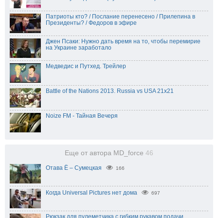
Патриоты кто? / Послание перенесено / Прилепина в
Президенты? / Федоров в эфире
Джен Псаки: Нужно дать время на то, чтобы перемирие
на Украине заработало
Медведис и Путхед. Трейлер
Battle of the Nations 2013. Russia vs USA 21x21
Noize FM - Тайная Вечеря
Еще от автора MD_force
46
Отава Ё – Сумецкая
166
Когда Universal Pictures нет дома
697
Рюкзак для пулеметчика с гибким рукавом подачи