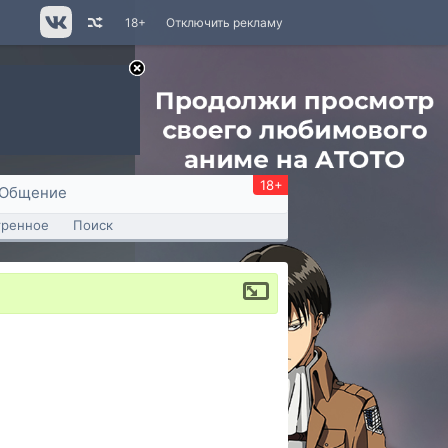
18+
Отключить рекламу
18+
Общение
тренное
Поиск