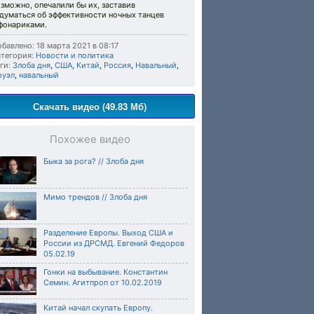
зможно, опечалили бы их, заставив
думаться об эффективности ночных танцев
 фонариками.
бавлено: 18 марта 2021 в 08:17
тегория:
Новости и политика
ги:
Злоба дня
,
США
,
Китай
,
Россия
,
Навальный
,
руэл
,
навальный
Скачать видео (49.83 Мб)
Похожее видео
Быка за рога? // Злоба дня
Мимо трендов // Злоба дня
Разделение Европы. Выход США и
России из ДРСМД. Евгений Федоров
05.02.19
Гонки на выбывание. Константин
Семин. Агитпроп от 10.02.2019
Китай начал скупать Европу.