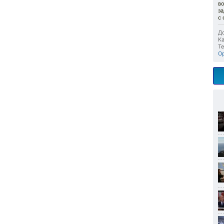
во
за
с
До
Ка
Те
О