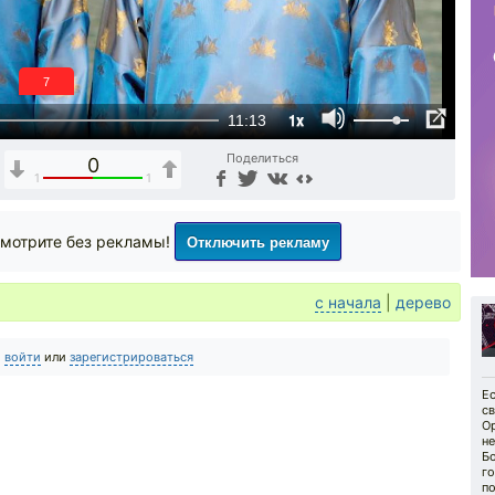
6
1x
11:13
Поделиться
0
1
1
Отключить рекламу
мотрите без рекламы!
с начала
|
дерево
о
войти
или
зарегистрироваться
Е
с
Ор
н
Б
го
по