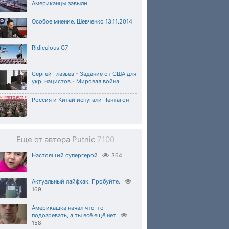
Американцы завыли
Особое мнение. Шевченко 13.11.2014
Ridiculous G7
Сергей Глазьев - Задание от США для
укр. нацистов - Мировая война.
Россия и Китай испугали Пентагон
Еще от автора Putnic
7100
Настоящий супергерой
364
Актуальный лайфхак. Пробуйте.
169
Америкашка начал что-то
подозревать, а ты всё ещё нет
158