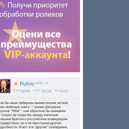
★
Putnic
41172
|
+1
7100
видео
11117
постов
54
друга
сли бы наши либералы внимательнее читали
вою любимую книгу — роман Джорджа
уэлла “1984” - они обратили бы внимание
е только на сходство между книжным
ольшим Братом и российским всевидящим
сударством, но и на некоторые другие
дробности. И вот эти “другие” совпадения,