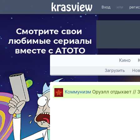
Вход
или
реги
Кино
Загрузить
Нов
Коммунизм
Оруэлл отдыхает // 