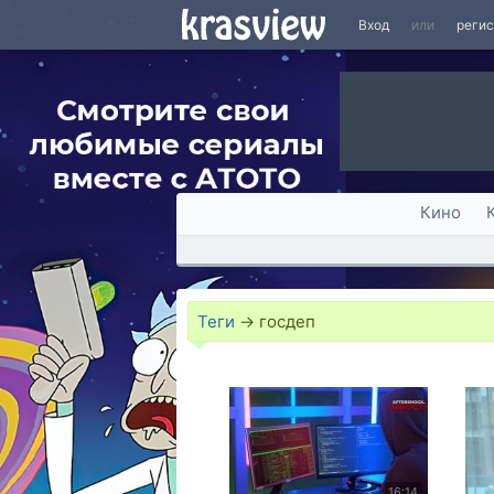
Вход
или
реги
Кино
Теги
→
госдеп
16:14