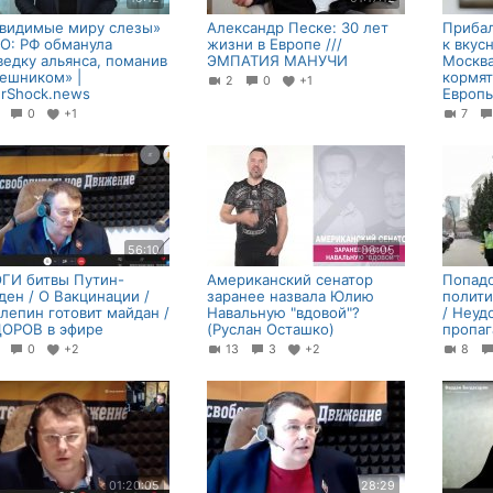
видимые миру слезы»
Александр Песке: 30 лет
Прибал
О: РФ обманула
жизни в Европе ///
к вкус
ведку альянса, поманив
ЭМПАТИЯ МАНУЧИ
Москва
ешником» |
кормят
2
0
+1
erShock.news
Европ
5
0
+1
7
56:10
08:05
ГИ битвы Путин-
Американский сенатор
Попадо
ден / О Вакцинации /
заранее назвала Юлию
полити
лепин готовит майдан /
Навальную "вдовой"?
/ Неуд
ОРОВ в эфире
(Руслан Осташко)
пропаг
3
0
+2
13
3
+2
8
01:20:05
28:29