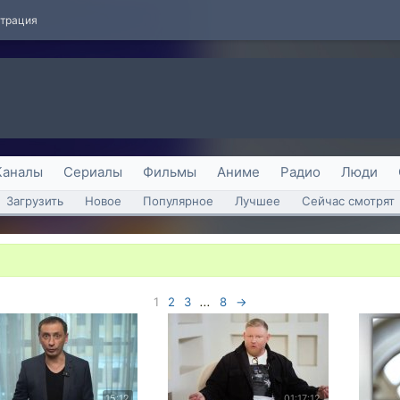
страция
Каналы
Сериалы
Фильмы
Аниме
Радио
Люди
Загрузить
Новое
Популярное
Лучшее
Сейчас смотрят
1
2
3
...
8
→
15:12
01:17:12