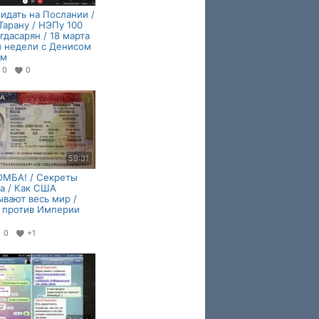
идать на Послании /
Тарану / НЭПу 100
агдасарян / 18 марта
и недели с Денисом
ем
0
0
59:31
ОМБА! / Секреты
а / Как США
вают весь мир /
 против Империи
0
+1