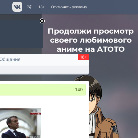
18+
Отключить рекламу
18+
Общение
149
18:00