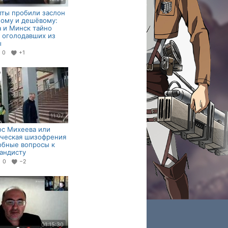
ты пробили заслон
ному и дешёвому:
 и Минск тайно
 оголодавших из
ы
0
+1
11:07
с Михеева или
ческая шизофрения
обные вопросы к
андисту
0
−2
01:15:30