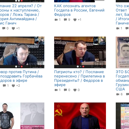
лание 22 апреля? / От
КАК опознать агентов
Что ож
роны к наступлению,
Госдепа в России, Евгений
Ответ 
оров / Ложь Тарана /
Федоров
лет, Б
ория Антимайдана /
/ Итог
1
9
+1
ис Ганич
Ганич
1
0
+1
1
01:12:55
56:40
овор против Путина /
Патриоты кто? / Послание
ЭТО Б
 поздравить Горбачёва
перенесено / Прилепина в
Госдеп
едоров в эфире
Президенты? / Федоров в
обманы
эфире
Грузин
4
1
+2
США
1
0
0
6