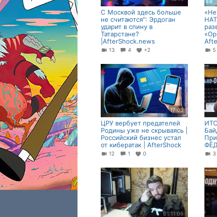
С Москвой здесь больше
«Не
не считаются": Эрдоган
НАТ
ударит в спину в
раз
Татарстане?
«Ор
|AfterShock.news
Aft
13
4
+2
17:03
ЦРУ вербует предателей
ИТО
Родины уже не скрываясь |
Бай
Российский бизнес устал
При
от кибератак | AfterShock
ФЁД
12
1
0
01:11:06