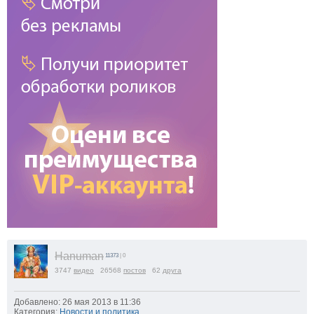
Hanuman
11373
| 0
3747
видео
26568
постов
62
друга
Добавлено: 26 мая 2013 в 11:36
Категория:
Новости и политика