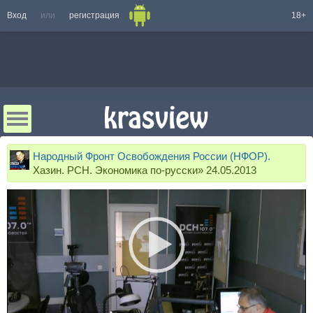
Вход
или
регистрация
18+
Народный Фронт Освобождения России (НФОР).
Хазин. РСН. Экономика по-русски» 24.05.2013