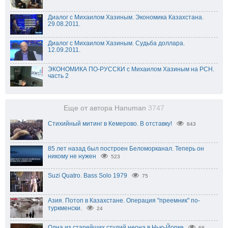
Диалог с Михаилом Хазиным. Экономика Казахстана.
29.08.2011.
Диалог с Михаилом Хазиным. Судьба доллара.
12.09.2011.
ЭКОНОМИКА ПО-РУССКИ с Михаилом Хазиным на РСН.
часть 2
Еще от автора Hanuman
3747
Стихийный митинг в Кемерово. В отставку!
843
85 лет назад был построен Беломорканал. Теперь он
никому не нужен
523
Suzi Quatro. Bass Solo 1979
75
Азия. Потоп в Казахстане. Операция "преемник" по-
туркменски.
24
Одна из старейших студий неона в Нью-Йорке
68