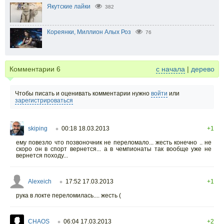
Якутские лайки
382
Кореянки, Миллион Алых Роз
76
Комментарии
6
с начала
|
дерево
Чтобы писать и оценивать комментарии нужно
войти
или
зарегистрироваться
skiping
00:18 18.03.2013
+1
○
ему повезло что позвоночник не переломало... жесть конечно .. не
скоро он в спорт вернется... а в чемпионаты так вообще уже не
вернется походу...
Alexeich
17:52 17.03.2013
+1
○
рука в локте переломилась.... жесть (
CHAOS
06:04 17.03.2013
+2
○