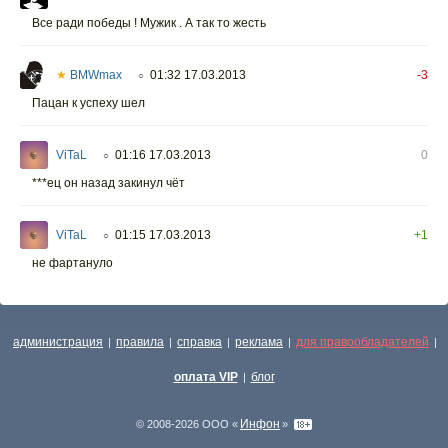
Все ради победы ! Мужик . А так то жесть
★
BMWmax
01:32 17.03.2013
-3
○
Пацан к успеху шел
ViTaL
01:16 17.03.2013
0
○
***ец он назад закинул чёт
ViTaL
01:15 17.03.2013
+1
○
не фартануло
администрация
правила
справка
реклама
для правообладателей
|
|
|
|
|
оплата VIP
блог
|
Инфон
© 2008-2026 ООО «
»