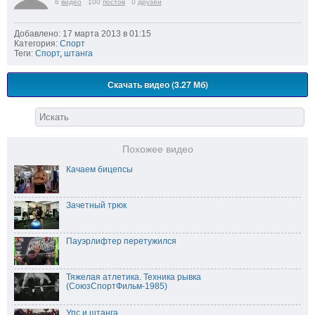
6
видео
100
постов
0
друзей
Добавлено: 17 марта 2013 в 01:15
Категория:
Спорт
Теги:
Спорт
,
штанга
Скачать видео (3.27 Мб)
Похожее видео
Качаем бицепсы
Зачетный трюк
Пауэрлифтер перетужился
Тяжелая атлетика. Техника рывка
(СоюзСпортФильм-1985)
Упс и штанга