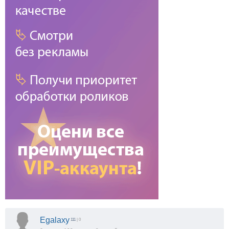
Egalaxy
111
| 0