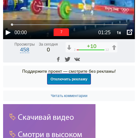
1x
00:00
01:25
6
Просмотры
За сегодня
+10
458
0
2
12
Поддержите проект — смотрите без рекламы!
Отключить рекламу
Читать комментарии