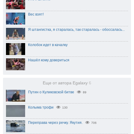
Вес взят!
Я штангистка, я старалась, так старалась - обоссалась...
Колобок идет в качалку
Нашёл кому довериться
Еще от автора Egalaxy
6
Путин о Куликовской битве
89
Колыма трофи
130
Переправа через речку. Якутия.
706