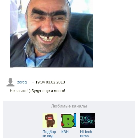
zordq
19:34 03.02.2013
○
Не за что! .) Будут еще и много!
Любимые каналы
Подбор
КВН
Hi-tech
ки вид
…
news
…