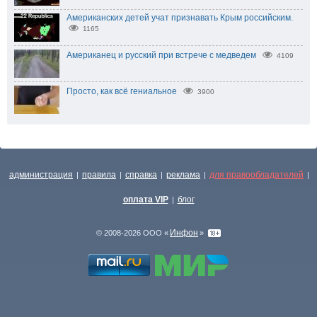
Американских детей учат признавать Крым российским.
1165
Американец и русский при встрече с медведем
4109
Просто, как всё гениальное
3900
администрация
правила
справка
реклама
для правообладателей
|
|
|
|
|
оплата VIP
блог
|
Инфон
© 2008-2026 ООО «
»