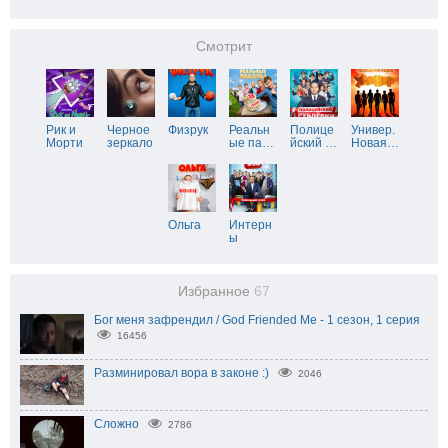
Смотрит
Рик и
Черное
Физрук
Реальн
Полице
Универ.
Морти
зеркало
ые па
…
йский
…
Новая
…
Ольга
Интерн
ы
Избранное
67
Бог меня зафрендил / God Friended Me - 1 сезон, 1 серия
16456
Разминировал вора в законе :)
2046
Сложно
2786